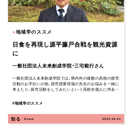
●
地域学のススメ
日食を再現し源平藤戸合戦を観光資源
に
一般社団法人未来創成学院・三宅範行さん
一般社団法人未来創成学院では、県内外の複数の高校の探究
活動のお手伝いの他、探究授業現場の先生のお悩みを一緒に
考えたり、探究活動をしてみたいという高校生個人に伴走…
#
地域学のススメ
知る
Know
2022.04.01