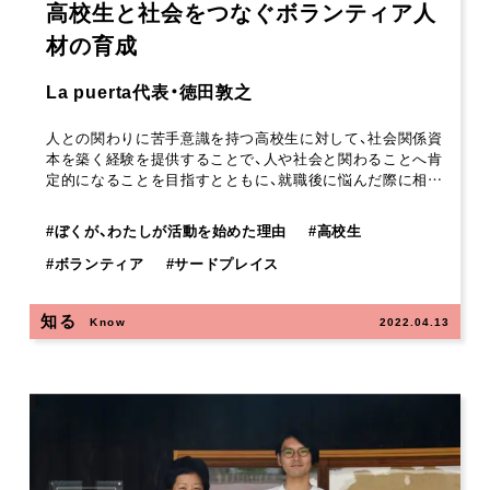
高校生と社会をつなぐボランティア人
材の育成
La puerta代表・徳田敦之
人との関わりに苦手意識を持つ高校生に対して、社会関係資
本を築く経験を提供することで、人や社会と関わることへ肯
定的になることを目指すとともに、就職後に悩んだ際に相…
#
ぼくが、わたしが活動を始めた理由
#
高校生
#
ボランティア
#
サードプレイス
知る
Know
2022.04.13