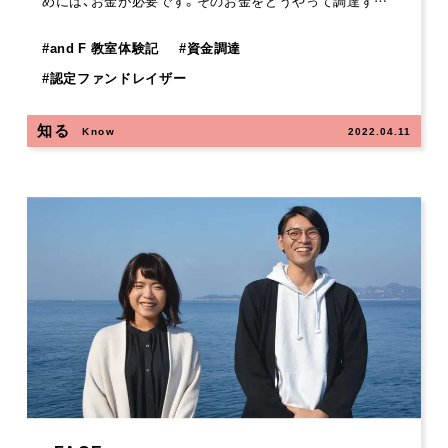
めには、お金が必要です。そのお金をどうやって調達す…
#
and F 教室体験記
#
資金調達
#
認定ファンドレイザー
知る
Know
2022.04.11