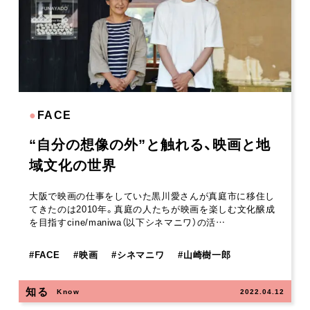
●
FACE
“自分の想像の外”と触れる、映画と地
域文化の世界
大阪で映画の仕事をしていた黒川愛さんが真庭市に移住し
てきたのは2010年。真庭の人たちが映画を楽しむ文化醸成
を目指すcine/maniwa（以下シネマニワ）の活…
#
FACE
#
映画
#
シネマニワ
#
山崎樹一郎
知る
Know
2022.04.12