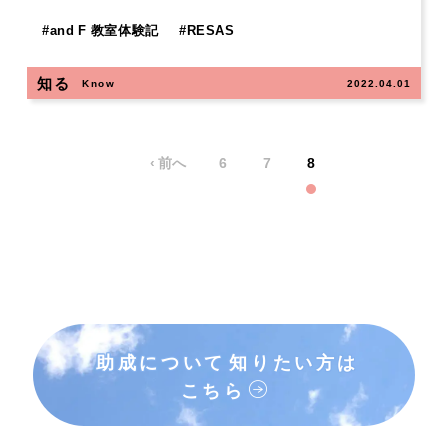
#
and F 教室体験記
#
RESAS
知る
Know
2022.04.01
‹ 前へ
6
7
8
助成について
知りたい方は
こちら