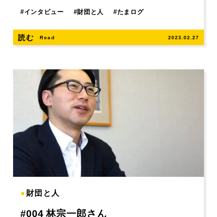
#
インタビュー
#
財団と人
#
たまログ
読む
Read
2023.02.27
●
財団と人
#004 林宗一郎さん