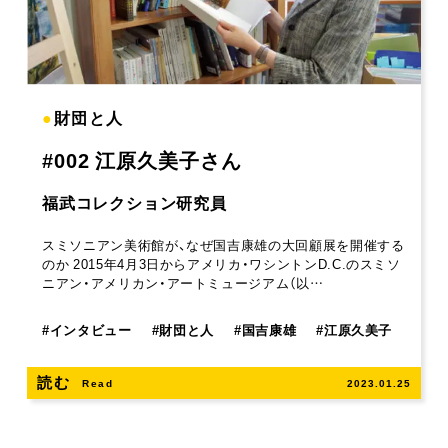
●
財団と人
#002 江原久美子さん
福武コレクション研究員
スミソニアン美術館が、なぜ国吉康雄の大回顧展を開催する
のか 2015年4月3日からアメリカ・ワシントンD.C.のスミソ
ニアン・アメリカン・アートミュージアム（以…
#
インタビュー
#
財団と人
#
国吉康雄
#
江原久美子
読む
Read
2023.01.25