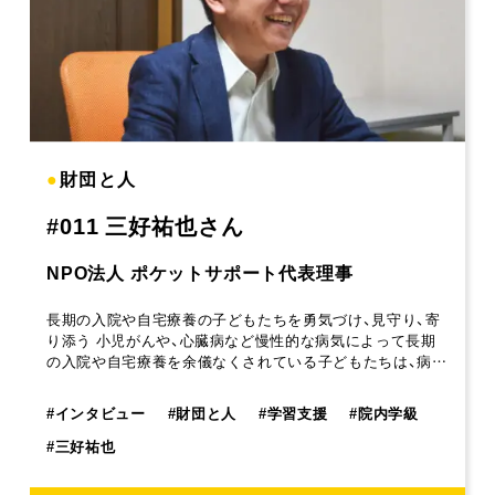
●
財団と人
#011 三好祐也さん
NPO法人 ポケットサポート代表理事
長期の入院や自宅療養の子どもたちを勇気づけ、見守り、寄
り添う 小児がんや、心臓病など慢性的な病気によって長期
の入院や自宅療養を余儀なくされている子どもたちは、病…
#
インタビュー
#
財団と人
#
学習支援
#
院内学級
#
三好祐也