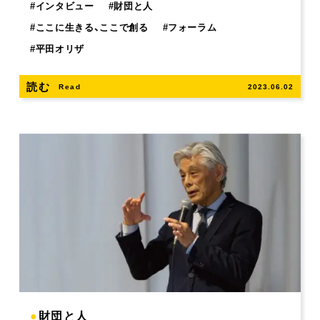
#
インタビュー
#
財団と人
#
ここに生きる、ここで創る
#
フォーラム
#
平田オリザ
読む
Read
2023.06.02
●
財団と人