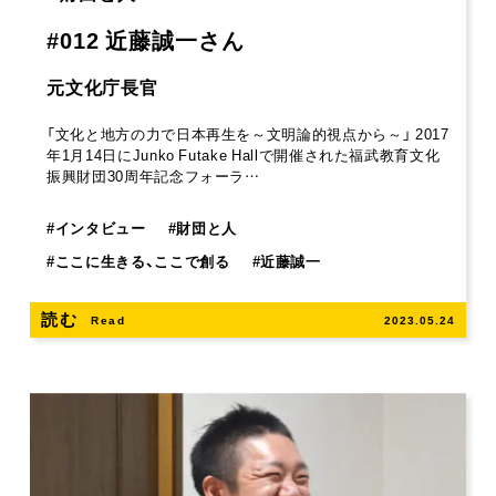
#012 近藤誠一さん
元文化庁長官
「文化と地方の力で日本再生を～文明論的視点から～」 2017
年1月14日にJunko Futake Hallで開催された福武教育文化
振興財団30周年記念フォーラ…
#
インタビュー
#
財団と人
#
ここに生きる、ここで創る
#
近藤誠一
読む
Read
2023.05.24