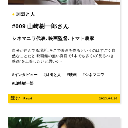
●
財団と人
#009 山崎樹一郎さん
シネマニワ代表、映画監督、トマト農家
自分が住んでる場所、そこで映画を作るというのはすごく自
然なことだと 映画館の無い真庭で1本でも多くの”見るべき
映画”を上映したいと思いc…
#
インタビュー
#
財団と人
#
映画
#
シネマニワ
#
山崎樹一郎
読む
Read
2023.04.10