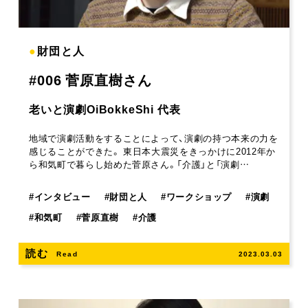
●
財団と人
#006 菅原直樹さん
老いと演劇OiBokkeShi 代表
地域で演劇活動をすることによって、演劇の持つ本来の力を
感じることができた。 東日本大震災をきっかけに2012年か
ら和気町で暮らし始めた菅原さん。「介護」と「演劇…
#
インタビュー
#
財団と人
#
ワークショップ
#
演劇
#
和気町
#
菅原直樹
#
介護
読む
Read
2023.03.03