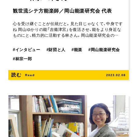
観世流シテ方能楽師／岡山能楽研究会 代表
心を受け継ぐことが伝統だと。見た目じゃなくて、中身です
ね 岡山ゆかりの能「吉備津宮」を復活させ、能をより身近な
ものにと、精力的に活動する林さん。岡山能楽研究会の…
#
インタビュー
#
財団と人
#
能楽
#
岡山能楽研究会
#
林宗一郎
読む
Read
2023.02.08