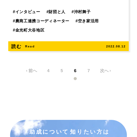
#
インタビュー
#
財団と人
#
沖村舞子
#
農商工連携コーディネーター
#
空き家活用
#
金光町大谷地区
読む
Read
2022.08.12
‹ 前へ
4
5
6
7
次へ ›
助成について
知りたい方は