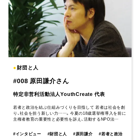
●
財団と人
#008 原田謙介さん
特定非営利活動法人YouthCreate 代表
若者と政治を結ぶ仕組みづくりを目指して 若者は社会を創
り、社会を担う新しい力……。今夏の18歳選挙権導入を前に
主権者教育の重要性と必要性を訴え、活動するNPO法…
#
インタビュー
#
財団と人
#
原田謙介
#
若者と政治