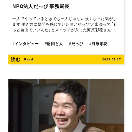
NPO法人だっぴ 事務局長
一人でやっているときでも一人じゃない強くなった気がし
ます 働き方に疑問を感じていた頃、“だっぴ”と出会って「も
っと自由でいいんだ」とスイッチが入った河原彩花さん…
#
インタビュー
#
財団と人
#
だっぴ
#
河原彩花
読む
Read
2023.03.17