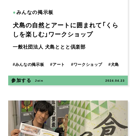
●
みんなの掲示板
犬島の自然とアートに囲まれて「くら
しを楽しむ」ワークショップ
一般社団法人 犬島ととと倶楽部
#
みんなの掲示板
#
アート
#
ワークショップ
#
犬島
参加する
Join
2024.04.23