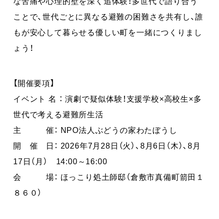
な苦痛や心理的壁を深く追体験！多世代で語り合う
ことで、世代ごとに異なる避難の困難さを共有し、誰
もが安心して暮らせる優しい町を一緒につくりまし
ょう！
【開催要項】
イベント 名 ： 演劇で疑似体験！支援学校×高校生×多
世代で考える避難所生活
主 催： NPO法人ぶどうの家わたぼうし
開 催 日： 2026年7月28日（火）、8月6日（木）、8月
17日（月） 14:00～16:00
会 場： ほっこり処土師邸（倉敷市真備町箭田１
８６０）