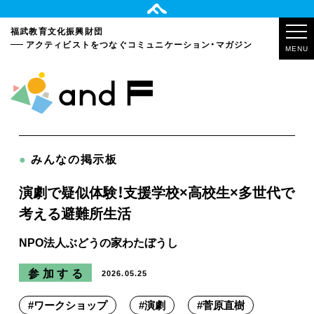
福武教育文化振興財団
アクティビストをつなぐ
コミュニケーション・マガジン
MENU
●
みんなの掲示板
演劇で疑似体験！支援学校×高校生×多世代で
考える避難所生活
NPO法人ぶどうの家わたぼうし
参加する
2026.05.25
#
ワークショップ
#
演劇
#
菅原直樹