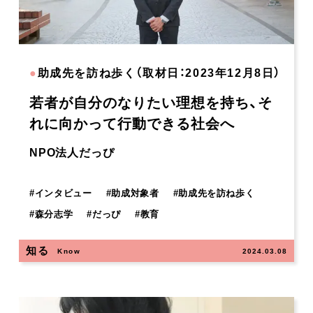
●
助成先を訪ね歩く（取材日：2023年12月8日）
若者が自分のなりたい理想を持ち、そ
れに向かって行動できる社会へ
NPO法人だっぴ
#
インタビュー
#
助成対象者
#
助成先を訪ね歩く
#
森分志学
#
だっぴ
#
教育
知る
Know
2024.03.08