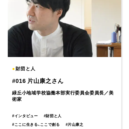
●
財団と人
#016 片山康之さん
緑丘小地域学校協働本部実行委員会委員長／美
術家
#
インタビュー
#
財団と人
#
ここに生きる、ここで創る
#
片山康之