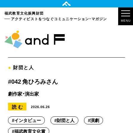
福武教育文化振興財団
アクティビストをつなぐ
コミュニケーション・マガジン
MENU
●
財団と人
#042 角ひろみさん
劇作家・演出家
読む
2026.06.26
#
インタビュー
#
財団と人
#
演劇
#
福武教育文化賞