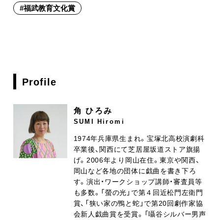
#
福武教育文化賞
Profile
角 ひろみ
SUMI Hiromi
1974年兵庫県生まれ。宝塚北高校演劇科
卒業後、関西にて芝居屋坂道ストア旗揚
げ。2006年より岡山在住。東京や関西、
岡山など各地の団体に戯曲を書き下ろ
す。演出・ワークショップ講師・審査員等
も多数。「螢の光」で第４回近松門左衛門
賞、「狭い家の鴨と蛇」で第20回劇作家協
会新人戯曲賞を受賞。「囁谷シルバー男声