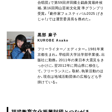
合唱団」で第59回岸田國士戯曲賞最終候
補、第16回岡山芸術文化賞 準グランプリ
受賞。「劇作家フェスティバル2025 げき
じゃ！」では運営委員長を務めた。
黒部 麻子
KUROBE Asako
フリーライター／エディター。1981年東
京都生まれ。早稲田大学法学部卒業後、出
版社に勤務。2011年の東日本大震災をき
っかけに、翌2012年に岡山県に移住し
て、フリーランスに。取材、執筆活動のほ
か、現在は地域活動団体の広報なども手
掛けている。
福武教育文化振興財団とつながる