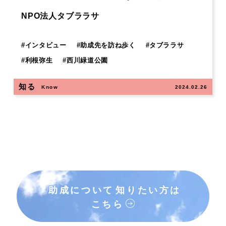
NPO法人タブララサ
#
インタビュー
#
助成先を訪ね歩く
#
タブララサ
#
利根弥生
#
西川緑道公園
知る
Know
2024.02.26
助成について
知りたい方は
こちら