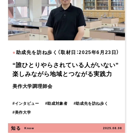
●
助成先を訪ね歩く（取材日：2025年6月23日）
“誰ひとりやらされている人がいない”
楽しみながら地域とつながる実践力
美作大学調理師会
#
インタビュー
#
助成対象者
#
助成先を訪ね歩く
#
美作大学
知る
Know
2025.08.08