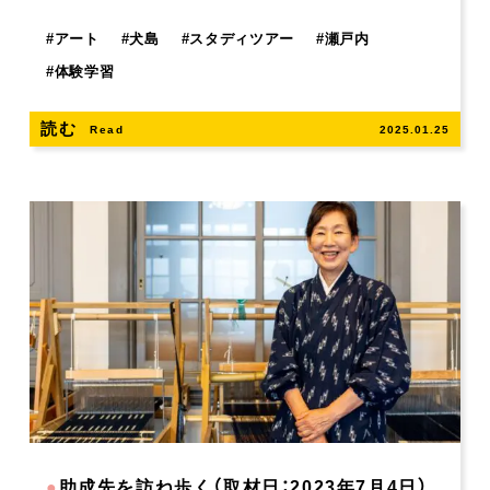
#
アート
#
犬島
#
スタディツアー
#
瀬戸内
#
体験学習
読む
Read
2025.01.25
●
助成先を訪ね歩く（取材日：2023年7月4日）