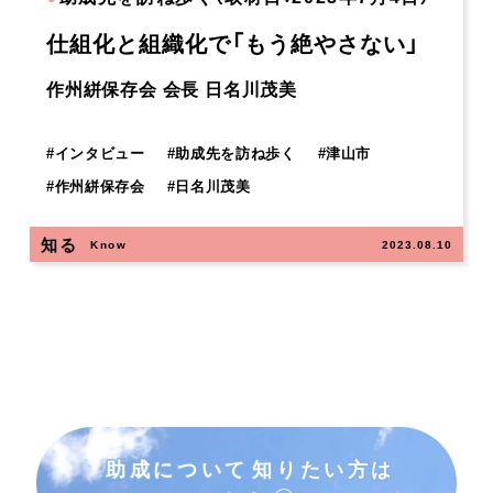
仕組化と組織化で「もう絶やさない」
作州絣保存会 会長 日名川茂美
#
インタビュー
#
助成先を訪ね歩く
#
津山市
#
作州絣保存会
#
日名川茂美
知る
Know
2023.08.10
助成について
知りたい方は