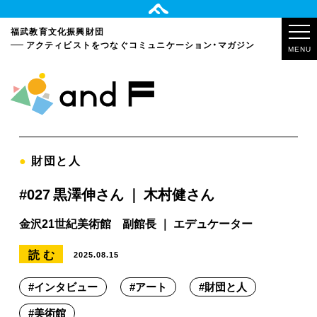
福武教育文化振興財団
アクティビストをつなぐ
コミュニケーション・マガジン
MENU
●
財団と人
#027 黒澤伸さん ｜ 木村健さん
金沢21世紀美術館 副館長 ｜ エデュケーター
読む
2025.08.15
#
インタビュー
#
アート
#
財団と人
#
美術館