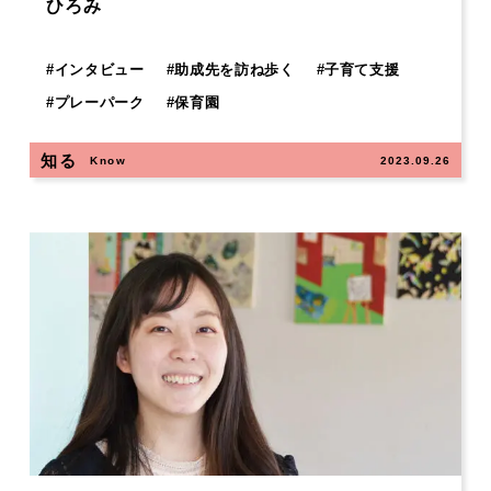
ひろみ
#
インタビュー
#
助成先を訪ね歩く
#
子育て支援
#
プレーパーク
#
保育園
知る
Know
2023.09.26