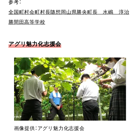
参考：
全国町村会町村長随想岡山県勝央町長 水嶋 淳治
勝間田高等学校
アグリ魅力化志援会
画像提供：アグリ魅力化志援会