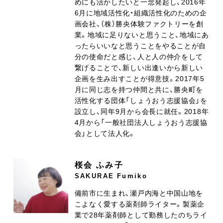
めにも活かしたいと一念発起し、2016年
6月に地域活性化・組織活性化のための企
画会社、（株）勝央体験ファクトリーを創
業。地域に足りないと思うこと、地域にあ
ったらいいなと思うことをやることが自
分の使命だと感じ、人と人の仲介をして
繋げることで、新しい出逢いから新しい
企画を生み出すことが得意技。2017年5
月に同じ志を持つ仲間と共に、勝央町を
活性化する団体「しょうおう志援協会」を
設立し、同年9月から会長に就任。2018年
4月から「一般社団法人しょうおう志援協
会」として法人化。
桜会 ふみ子
SAKURAE Fumiko
備前市に生まれ、瀬戸内海と中国山地を
こよなく愛する薬剤師ライター。製薬企
業で28年薬剤師として勤務したのちライ