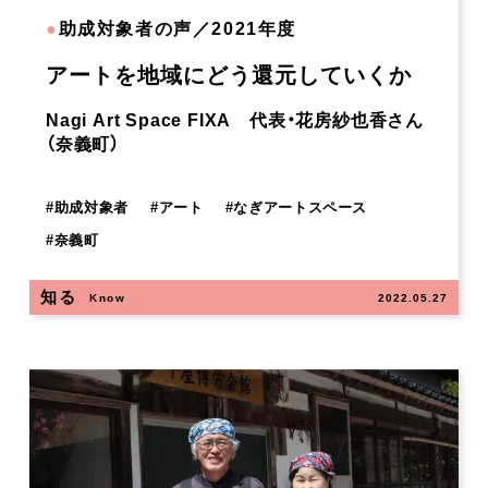
●
助成対象者の声／2021年度
アートを地域にどう還元していくか
Nagi Art Space FIXA 代表・花房紗也香さん
（奈義町）
#
助成対象者
#
アート
#
なぎアートスペース
#
奈義町
知る
Know
2022.05.27