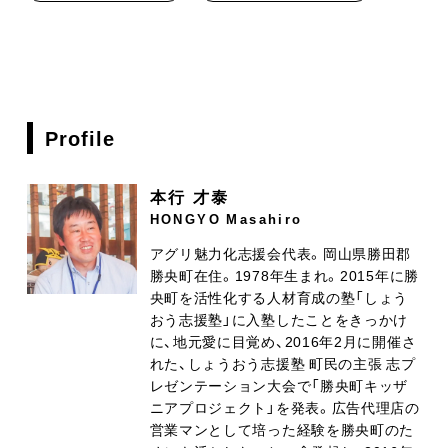
Profile
本行 才泰
HONGYO Masahiro
アグリ魅力化志援会代表。岡山県勝田郡
勝央町在住。1978年生まれ。2015年に勝
央町を活性化する人材育成の塾「しょう
おう志援塾」に入塾したことをきっかけ
に、地元愛に目覚め、2016年2月に開催さ
れた、しょうおう志援塾 町民の主張 志プ
レゼンテーション大会で「勝央町キッザ
ニアプロジェクト」を発表。広告代理店の
営業マンとして培った経験を勝央町のた