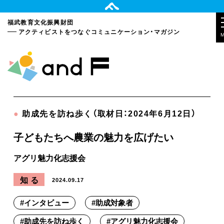
福武教育文化振興財団
アクティビストをつなぐ
コミュニケーション・マガジン
●
助成先を訪ね歩く（取材日：2024年6月12日）
子どもたちへ農業の魅力を広げたい
アグリ魅力化志援会
知る
2024.09.17
#
インタビュー
#
助成対象者
#
助成先を訪ね歩く
#
アグリ魅力化志援会