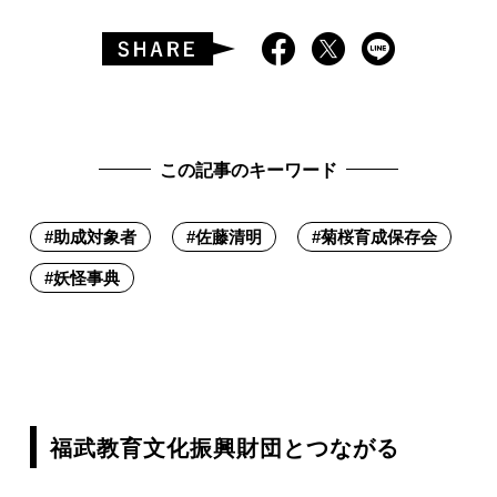
この記事のキーワード
#
助成対象者
#
佐藤清明
#
菊桜育成保存会
#
妖怪事典
福武教育文化振興財団とつながる