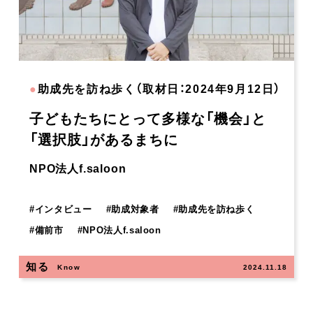
●
助成先を訪ね歩く（取材日：2024年9月12日）
⼦どもたちにとって多様な「機会」と
「選択肢」があるまちに
NPO法人f.saloon
#
インタビュー
#
助成対象者
#
助成先を訪ね歩く
#
備前市
#
NPO法人f.saloon
知る
Know
2024.11.18