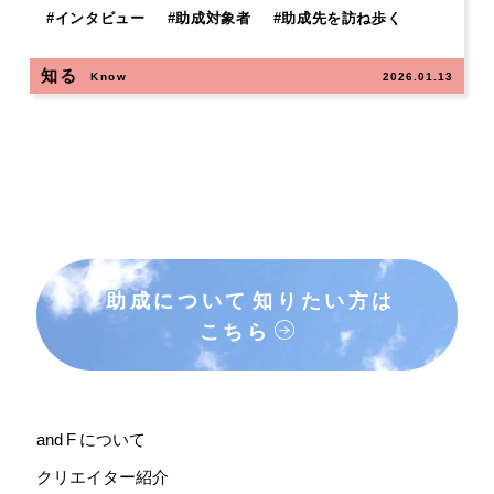
#
インタビュー
#
助成対象者
#
助成先を訪ね歩く
知る
Know
2026.01.13
助成について
知りたい方は
こちら
and F について
クリエイター紹介