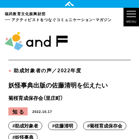
福武教育文化振興財団
アクティビストをつなぐ
コミュニケーション・マガジン
MENU
●
助成対象者の声／2022年度
妖怪事典出版の佐藤清明を伝えたい
菊桜育成保存会（里庄町）
知る
2022.10.17
#
助成対象者
#
佐藤清明
#
菊桜育成保存会
#
妖怪事典