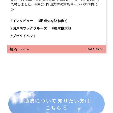
取材しました。今回は、岡山大学の津島キャンパス構内に
あ…
#
インタビュー
#
助成先を訪ね歩く
#
瀬戸内ブッククルーズ
#
根木慶太郎
#
ブックイベント
知る
Know
2023.09.14
助成について
知りたい方は
こちら