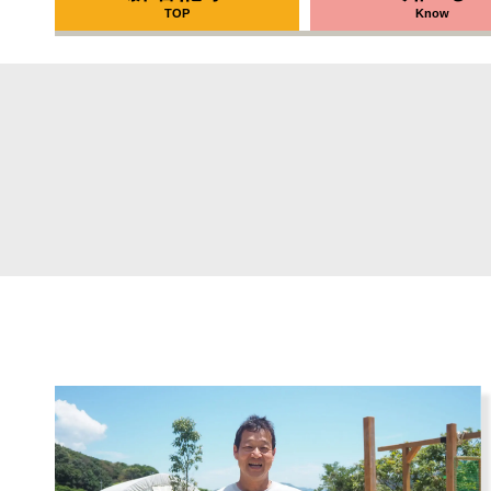
TOP
Know