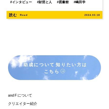
#
インタビュー
#
財団と人
#
図書館
#
嶋田学
読む
Read
2024.03.18
助成について
知りたい方は
こちら
and F について
クリエイター紹介