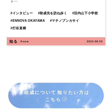
ト…
#
インタビュー
#
助成先を訪ね歩く
#
旧内山下小学校
#
ENNOVA OKAYAMA
#
マチノブンカサイ
#
打谷直樹
知る
Know
2023.08.03
助成について
知りたい方は
こちら