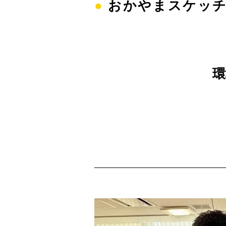
●
おかやまスケッ
環