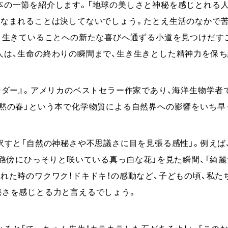
本の一節を紹介します。「地球の美しさと神秘を感じとれる人
いなまれることは決してないでしょう。たとえ生活のなかで
と、生きていることへの新たな喜びへ通ずる小道を見つけだす
人は、生命の終わりの瞬間まで、生き生きとした精神力を保ち
ンダー』。アメリカのベストセラー作家であり、海洋⽣物学者
沈黙の春」という本で化学物質による自然界への影響をいち早
訳すと「⾃然の神秘さや不思議さに⽬を⾒張る感性」。例えば
「路傍にひっそりと咲いている真っ白な花」を見た瞬間、「綺麗
れた時のワクワク！ドキドキ！の感動など、⼦どもの頃、私た
秘さを感じとる力と言えるでしょう。
ると「てっちゃん先⽣！キラキラした⽯があるよ！」、「このお