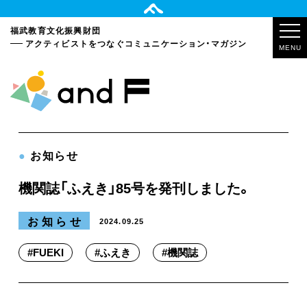
福武教育文化振興財団
アクティビストをつなぐ
コミュニケーション・マガジン
MENU
●
お知らせ
機関誌「ふえき」85号を発刊しました。
お知らせ
2024.09.25
#
FUEKI
#
ふえき
#
機関誌