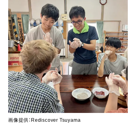
画像提供：Rediscover Tsuyama