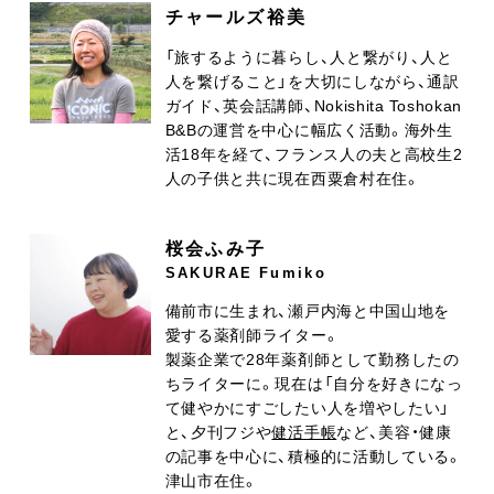
チャールズ裕美
「旅するように暮らし、人と繋がり、人と
人を繋げること」を大切にしながら、通訳
ガイド、英会話講師、Nokishita Toshokan
B&Bの運営を中心に幅広く活動。海外生
活18年を経て、フランス人の夫と高校生2
人の子供と共に現在西粟倉村在住。
桜会ふみ子
SAKURAE Fumiko
備前市に生まれ、瀬戸内海と中国山地を
愛する薬剤師ライター。
製薬企業で28年薬剤師として勤務したの
ちライターに。現在は「自分を好きになっ
て健やかにすごしたい人を増やしたい」
と、夕刊フジや
健活手帳
など、美容・健康
の記事を中心に、積極的に活動している。
津山市在住。