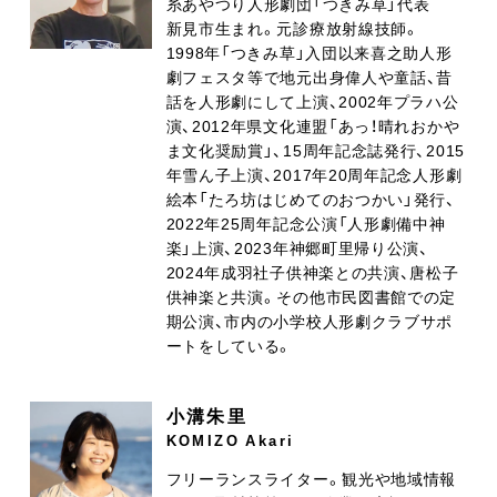
糸あやつり人形劇団「つきみ草」代表
新見市生まれ。元診療放射線技師。
1998
年「つきみ草」入団以来喜之助人形
劇フェスタ等で地元出身偉人や童話、昔
話を人形劇にして上演、
2002
年プラハ公
演、
2012
年県文化連盟「あっ！晴れおかや
ま文化奨励賞」、
15
周年記念誌発行、
2015
年雪ん子上演、
2017
年
20
周年記念人形劇
絵本「たろ坊はじめてのおつかい」発行、
2022
年
25
周年記念公演「人形劇備中神
楽」上演、
2023
年神郷町里帰り公演、
2024
年成羽社子供神楽との共演、唐松子
供神楽と共演。その他市民図書館での定
期公演、市内の小学校人形劇クラブサポ
ートをしている。
小溝朱里
KOMIZO Akari
フリーランスライター。観光や地域情報