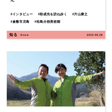
#
インタビュー
#
助成先を訪ね歩く
#
片山康之
#
倉敷市児島
#
松島分校美術館
知る
Know
2023.08.28