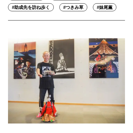
#
助成先を訪ね歩く
#
つきみ草
#
妹尾薫