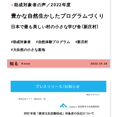
●
助成対象者の声／2022年度
豊かな自然生かしたプログラムづくり
日本で最も美しい村の小さな学び舎（新庄村）
#
助成対象者
#
自然体験プログラム
#
新庄村
#
大自然の小さな基地
知る
Know
2022.10.18