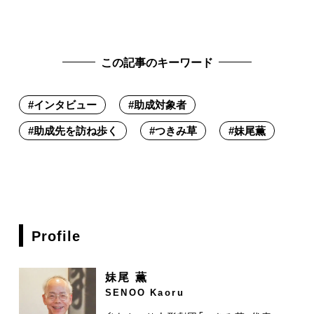
この記事のキーワード
#
インタビュー
#
助成対象者
#
助成先を訪ね歩く
#
つきみ草
#
妹尾薫
Profile
妹尾 薫
SENOO Kaoru