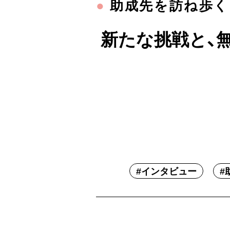
●
助成先を訪ね歩く（取
新たな挑戦と、
#
インタビュー
#