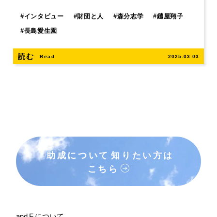
#
インタビュー
#
財団と人
#
森分志学
#
鑓屋翔子
#
長島愛生園
読む
Read
2025.03.03
助成について
知りたい方は
こちら
and F について