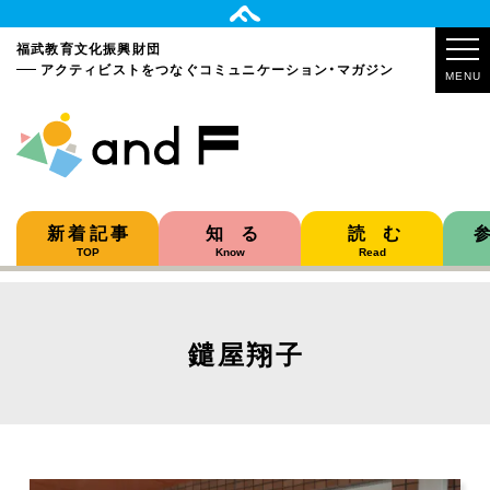
福武教育文化振興財団
アクティビストをつなぐ
コミュニケーション・マガジン
MENU
新着記事
知る
読む
TOP
Know
Read
鑓屋翔子