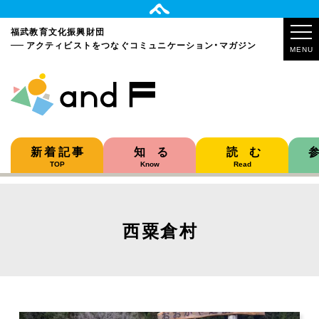
福武教育文化振興財団
アクティビストをつなぐ
コミュニケーション・マガジン
MENU
新着記事
知る
読む
TOP
Know
Read
西粟倉村