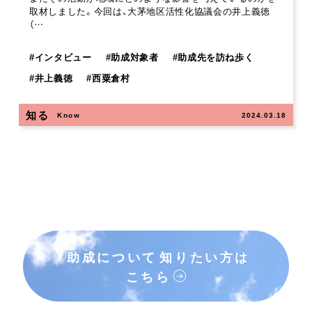
取材しました。今回は、大茅地区活性化協議会の井上義徳
（…
#
インタビュー
#
助成対象者
#
助成先を訪ね歩く
#
井上義徳
#
西粟倉村
知る
Know
2024.03.18
助成について
知りたい方は
こちら