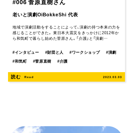
#006 菅原直樹さん
老いと演劇OiBokkeShi 代表
地域で演劇活動をすることによって、演劇の持つ本来の力を
感じることができた。 東日本大震災をきっかけに2012年か
ら和気町で暮らし始めた菅原さん。「介護」と「演劇…
#
インタビュー
#
財団と人
#
ワークショップ
#
演劇
#
和気町
#
菅原直樹
#
介護
読む
Read
2023.03.03