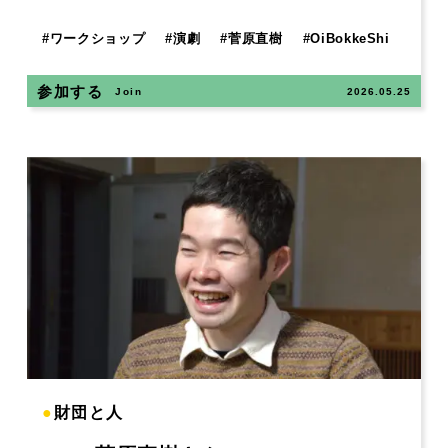
#
ワークショップ
#
演劇
#
菅原直樹
#
OiBokkeShi
参加する
Join
2026.05.25
●
財団と人