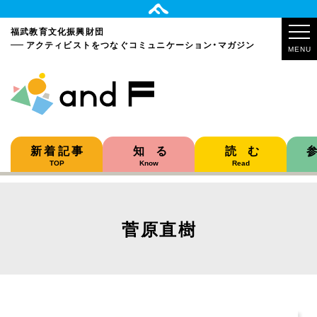
福武教育文化振興財団
アクティビストをつなぐ
コミュニケーション・マガジン
MENU
新着記事
知る
読む
TOP
Know
Read
菅原直樹