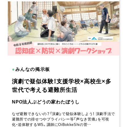
●
みんなの掲示板
演劇で疑似体験！支援学校×高校生×多
世代で考える避難所生活
NPO法人ぶどうの家わたぼうし
なぜ避難できないの？「演劇」で疑似体験しよう！ 演劇手法で
避難所での排せつやプライバシー等「声なき苦痛」を可視
化・追体験するWS。講師にOiBokkeShiの菅…