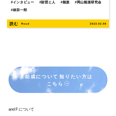
#
インタビュー
#
財団と人
#
能楽
#
岡山能楽研究会
#
林宗一郎
読む
Read
2023.02.08
助成について
知りたい方は
こちら
and F について