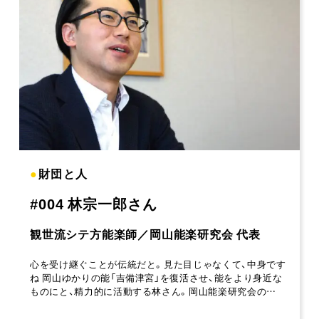
●
財団と人
#004 林宗一郎さん
観世流シテ方能楽師／岡山能楽研究会 代表
心を受け継ぐことが伝統だと。見た目じゃなくて、中身です
ね 岡山ゆかりの能「吉備津宮」を復活させ、能をより身近な
ものにと、精力的に活動する林さん。岡山能楽研究会の…