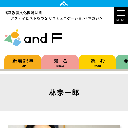
福武教育文化振興財団
アクティビストをつなぐ
コミュニケーション・マガジン
MENU
新着記事
知る
読む
TOP
Know
Read
林宗一郎