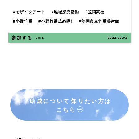
#
モザイクアート
#
地域探究活動
#
笠岡高校
#
小野竹喬
#
小野竹喬広め隊！
#
笠岡市立竹喬美術館
参加する
Join
2022.08.02
助成について
知りたい方は
こちら