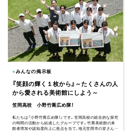
●
みんなの掲示板
『笑顔の輝く１枚から』～たくさんの人
から愛される美術館にしよう～
笠岡高校 小野竹喬広め隊！
私たちは『小野竹喬広め隊！』です。笠岡高校の総合的な探究
の時間の活動から結成したグループです。竹喬美術館の来
館者増加や認知度向上に焦点を当て、地元笠岡市の皆さん…