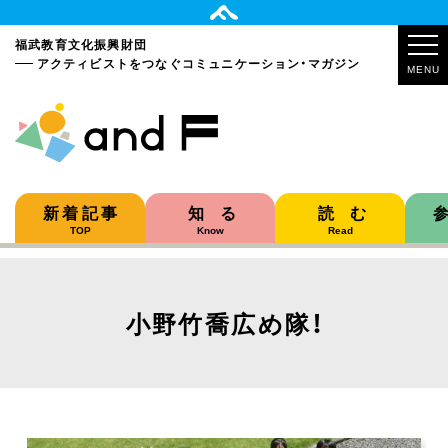
福武教育文化振興財団
アクティビストをつなぐ
コミュニケーション・マガジン
MENU
新着記事
知る
読む
TOP
Know
Read
小野竹喬広め隊！