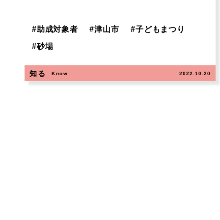
#
助成対象者
#
津山市
#
子どもまつり
#
砂場
知る
Know
2022.10.20