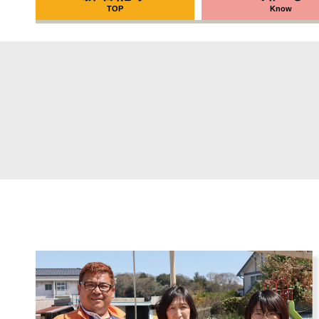
TOP
Know