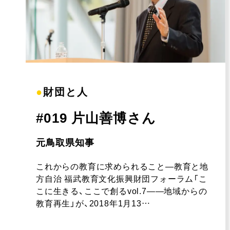
●
財団と人
#019 片山善博さん
元鳥取県知事
これからの教育に求められること―教育と地
方自治 福武教育文化振興財団フォーラム「こ
こに生きる、ここで創るvol.7――地域からの
教育再生」が、2018年1月13…