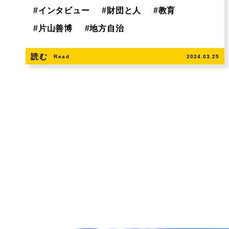
#
インタビュー
#
財団と人
#
教育
#
片山善博
#
地方自治
読む
Read
2024.03.25