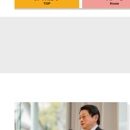
TOP
Know