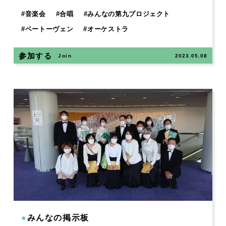
#
音楽会
#
合唱
#
みんなの第九プロジェクト
#
ベートーヴェン
#
オーケストラ
参加する
Join
2023.05.08
●
みんなの掲示板