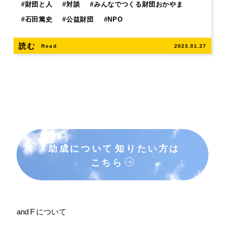
#
財団と人
#
対談
#
みんなでつくる財団おかやま
#
石田篤史
#
公益財団
#
NPO
読む
Read
2023.01.27
助成について
知りたい方は
こちら
and F について