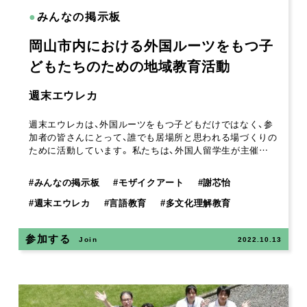
●
みんなの掲示板
岡山市内における外国ルーツをもつ子
どもたちのための地域教育活動
週末エウレカ
週末エウレカは、外国ルーツをもつ子どもだけではなく、参
加者の皆さんにとって、誰でも居場所と思われる場づくりの
ために活動しています。 私たちは、外国人留学生が主催…
#
みんなの掲示板
#
モザイクアート
#
謝芯怡
#
週末エウレカ
#
言語教育
#
多文化理解教育
参加する
Join
2022.10.13