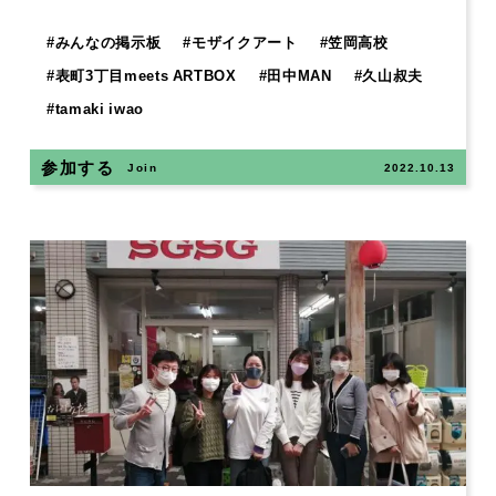
#
みんなの掲示板
#
モザイクアート
#
笠岡高校
#
表町3丁目meets ARTBOX
#
田中MAN
#
久山叔夫
#
tamaki iwao
参加する
Join
2022.10.13