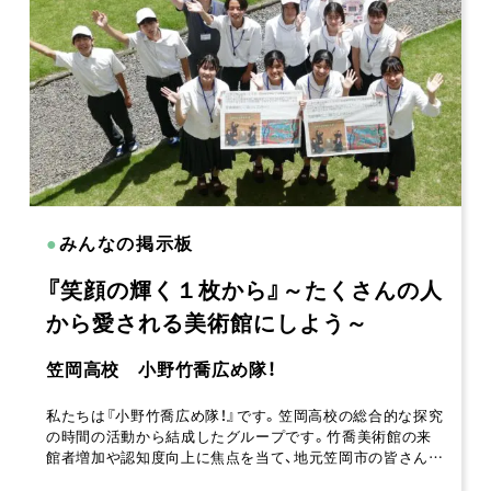
●
みんなの掲示板
『笑顔の輝く１枚から』～たくさんの人
から愛される美術館にしよう～
笠岡高校 小野竹喬広め隊！
私たちは『小野竹喬広め隊！』です。笠岡高校の総合的な探究
の時間の活動から結成したグループです。竹喬美術館の来
館者増加や認知度向上に焦点を当て、地元笠岡市の皆さん…