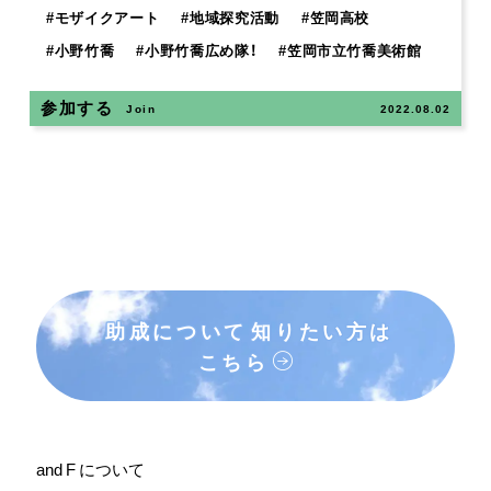
#
モザイクアート
#
地域探究活動
#
笠岡高校
#
小野竹喬
#
小野竹喬広め隊！
#
笠岡市立竹喬美術館
参加する
Join
2022.08.02
助成について
知りたい方は
こちら
and F について