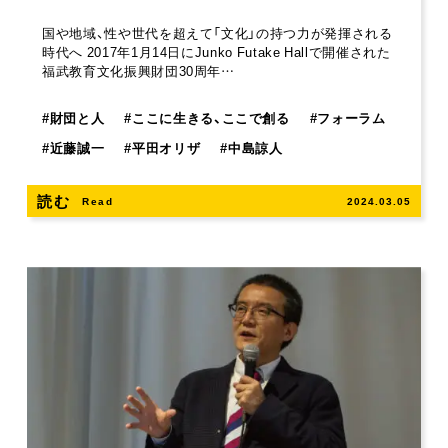
国や地域、性や世代を超えて「文化」の持つ力が発揮される
時代へ 2017年1月14日にJunko Futake Hallで開催された
福武教育文化振興財団30周年…
#
財団と人
#
ここに生きる、ここで創る
#
フォーラム
#
近藤誠一
#
平田オリザ
#
中島諒人
読む
Read
2024.03.05