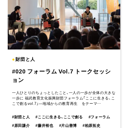
●
財団と人
#020 フォーラム Vol.7 トークセッシ
ョン
一人ひとりのちょっとしたこと、一人の一歩が全体の大きな
一歩に 福武教育文化振興財団フォーラム「ここに生きる、こ
こで創るvol.7」―地域からの教育再生 をテーマ…
#
財団と人
#
ここに生きる、ここで創る
#
フォーラム
#
原田謙介
#
藤井裕也
#
片山善博
#
柏原拓史