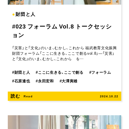
●
財団と人
#023 フォーラム Vol.8 トークセッシ
ョン
「災害」と「文化」のいま、むかし、これから 福武教育文化振興
財団フォーラム「ここに生きる、ここで創るvol.8」―「災害」
と「文化」のいま、むかし、これから を…
#
財団と人
#
ここに生きる、ここで創る
#
フォーラム
#
石原達也
#
永田宏和
#
大澤寅雄
読む
Read
2024.10.22