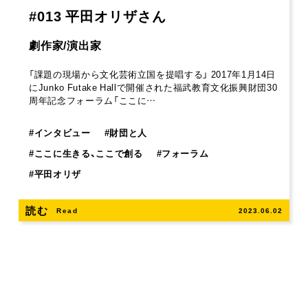
#013 平田オリザさん
劇作家/演出家
「課題の現場から文化芸術立国を提唱する」 2017年1月14日
にJunko Futake Hallで開催された福武教育文化振興財団30
周年記念フォーラム「ここに…
#
インタビュー
#
財団と人
#
ここに生きる、ここで創る
#
フォーラム
#
平田オリザ
読む
Read
2023.06.02