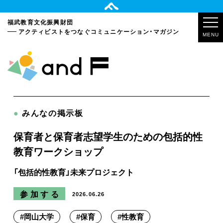
福武教育文化振興財団
アクティビストをつなぐ
コミュニケーション・マガジン
MENU
●
みんなの掲示板
保育者と保育者志望学生のための包括的性
教育ワークショップ
「包括的性教育」未来プロジェクト
参加する
2026.06.26
#
岡山大学
#
保育
#
性教育