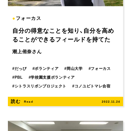
●
フォーカス
自分の得意なことを知り、自分を高め
ることができるフィールドを持てた
潮上侑奈さん
#
だっぴ
#
ボランティア
#
岡山大学
#
フォーカス
#
PBL
#
学校園支援ボランティア
#
シトラスリボンプロジェクト
#
コノユビトマレ合宿
読む
Read
2022.11.24