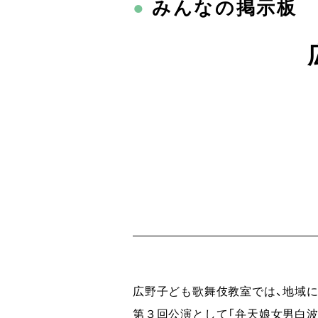
●
みんなの掲示板
広野子ども歌舞伎教室では、地域
第３回公演として「弁天娘女男白波