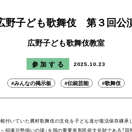
広野子ども歌舞伎 第３回公
広野子ども歌舞伎教室
参加する
2025.10.23
#
みんなの掲示板
#
伝統芸能
#
歌舞伎
に根付いていた農村歌舞伎の文化を子ども達が復活保存継承
～稲瀬川勢揃いの場」を国の重要有形民俗文化財である「田