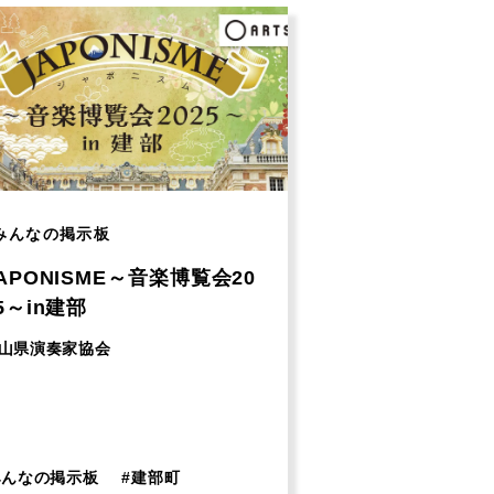
みんなの掲示板
APONISME～音楽博覧会20
5～in建部
山県演奏家協会
みんなの掲示板
#
建部町