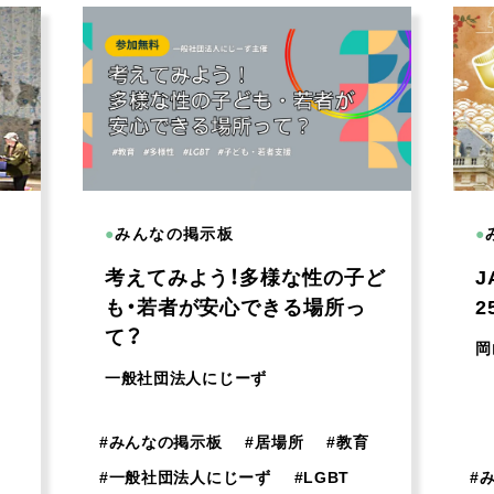
●
みんなの掲示板
●
考えてみよう！多様な性の子ど
J
も・若者が安心できる場所っ
2
て？
岡
一般社団法人にじーず
#
みんなの掲示板
#
居場所
#
教育
#
一般社団法人にじーず
#
LGBT
#