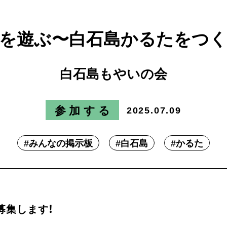
を遊ぶ〜白石島かるたをつ
白石島もやいの会
参加する
2025.07.09
#
みんなの掲示板
#
白石島
#
かるた
募集します！