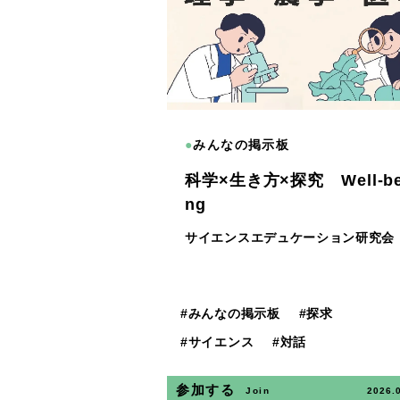
●
みんなの掲示板
科学×生き方×探究 Well-be
ng
サイエンスエデュケーション研究会
#
みんなの掲示板
#
探求
#
サイエンス
#
対話
参加する
Join
2026.