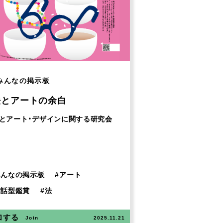
みんなの掲示板
法とアートの余白
とアート・デザインに関する研究会
みんなの掲示板
#
アート
対話型鑑賞
#
法
加する
Join
2025.11.21