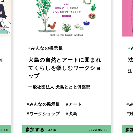
●
みんなの掲示板
●
i
犬島の自然とアートに囲まれ
てくらしを楽しむワークショ
法
ップ
一般社団法人 犬島ととと俱楽部
#
みんなの掲示板
#
アート
#
#
ワークショップ
#
犬島
#
参加する
参
02.18
Join
2023.06.29