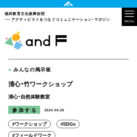
福武教育文化振興財団
アクティビストをつなぐ
コミュニケーション・マガジン
MENU
●
みんなの掲示板
清心・竹ワークショップ
清心・自然体験教室
参加する
2024.04.26
#
ワークショップ
#
SDGs
#
フィールドワーク