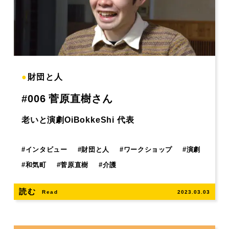
●
財団と人
#006 菅原直樹さん
老いと演劇OiBokkeShi 代表
#
インタビュー
#
財団と人
#
ワークショップ
#
演劇
#
和気町
#
菅原直樹
#
介護
読む
Read
2023.03.03