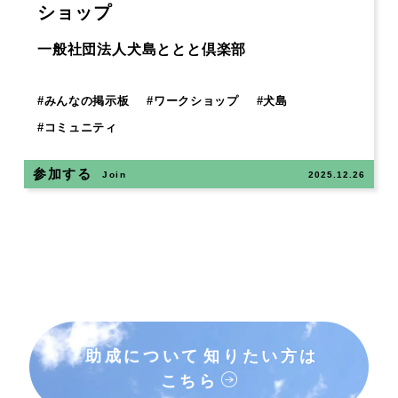
ショップ
一般社団法人犬島ととと倶楽部
#
みんなの掲示板
#
ワークショップ
#
犬島
#
コミュニティ
参加する
Join
2025.12.26
助成について
知りたい方は
こちら