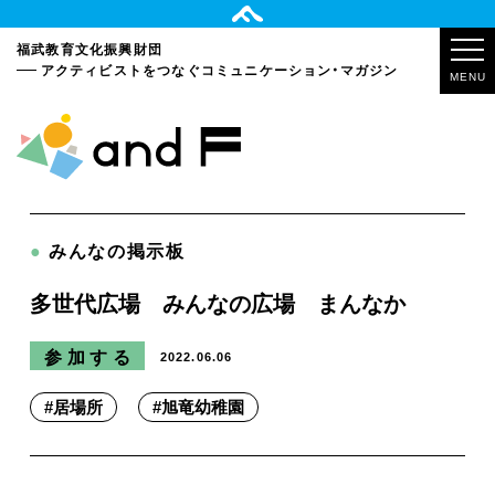
福武教育文化振興財団
アクティビストをつなぐ
コミュニケーション・マガジン
MENU
●
みんなの掲示板
多世代広場 みんなの広場 まんなか
参加する
2022.06.06
#
居場所
#
旭竜幼稚園