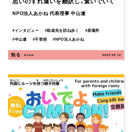
思いのすれ違いを翻訳し、繋いでいく
NPO法人あかね 代表理事 中山遼
#
インタビュー
#
助成先を訪ね歩く
#
居場所
#
中山遼
#
不登校
#
NPO法人あかね
知る
Know
2023.09.12