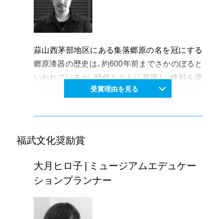
古墳の話を盛り込み好評を博している。
岡山弁に対する知識、情熱、また多彩でユニーク
な活動は、多くの人々に岡山弁を通した地域の魅
力再発見の機会となっており、言葉文化の重要性
蒜山西茅部地区にある集落郷原の名を冠にする
を再確認するとともに、地域学への貢献度も高
郷原漆器の歴史は、約600年前までさかのぼると
い。地域へのアイデンティティとしての方言に
いわれているが、時代とともに衰退し、終戦を境
こだわった独自の活動は、長きにわたり岡山県の
受賞理由を見る
に途絶えた。平成元年、岡山県郷土文化財団が本
文化芸術の振興に大きく寄与し、顕彰するに値す
格的に郷原漆器復興の取り組みを始めた。氏は、
る。
平成15年から木地師として、郷原漆器の館にて、
郷原漆器(岡山県無形民俗文化財)の製作・普及に
福武文化奨励賞
従事、平成18年には郷原漆器の館の館長に就任
した。平成17年には日本伝統工芸中国支部展で
大月ヒロ子 | ミュージアムエデュケー
岡山県知事賞の受賞を皮切りに、数々の賞を受
ションプランナー
賞。今年は日本工芸会中国支部60周年記念展に
おいて金重陶陽賞を受賞し、作家としても充実し
てきている。