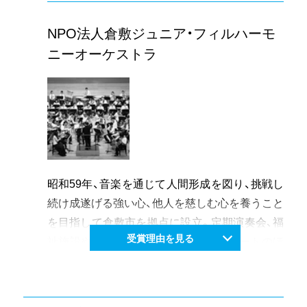
で高い評価を得るとともに、若手日本舞踊家で構
成する「藝○座」(げいまるざ)の同人となり、古典
NPO法人倉敷ジュニア・フィルハーモ
のみならず時代性を盛り込んだ創作舞踊にも挑
ニーオーケストラ
戦し、自己研鑽に努めている。国立劇場や海外で
の公演、オーケストラとの共演など活動の幅を広
げる一方で、故郷の岡山にも稽古場を置き、矢掛
の夏まつり、岡山後楽園でのレクチャーなど郷土
の芸術文化の普及にも寄与している。
昭和59年、音楽を通じて人間形成を図り、挑戦し
続け成遂げる強い心、他人を慈しむ心を養うこと
を目指して倉敷市を拠点に設立。定期演奏会、福
受賞理由を見る
祉施設や病院でのボランティアコンサートのほ
か県内公演・海外公演を含む多彩な活動を積極的
に行ってきた。県内のジュニア団体のパイオニ
アとして、オーケストラ活動の普及促進にも取り