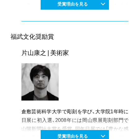
受賞理由を見る
湯芸術温度」などのアートプロジェクトにも積極
ートの力で再興・伝承していく取り組みはユニー
的に参加し、若手作家をけん引する作家としての
クで、岡山県の文化芸術による地域づくりに果た
役割を担うと共に、岡山の文化芸術の振興に貢献
した役割は大きい。
している。
福武文化奨励賞
さらに津山市を中心とした県北エリアで活動す
るダウン症児親の会では、子どもと一緒にグッズ
片山康之 | 美術家
を制作し、手指の訓練と経済的自立を試みたり、
津山市の特産「横野和紙」の商品開発や需要の拡
大に取り組むなど、文化芸術による地域づくりへ
の貢献度は高い。自身の制作にとどまらない氏
の活動は、岡山県の文化芸術の振興に大きく寄与
し、顕彰するに値する。
倉敷芸術科学大学で彫刻を学び、大学院1年時に
日展に初入選、2008年には岡山県展彫刻部門で
山陽新聞社大賞を受賞、同年日展では「豊かな感
受賞理由を見る
性と彫刻表現の今を感じさせる」と特選に輝い