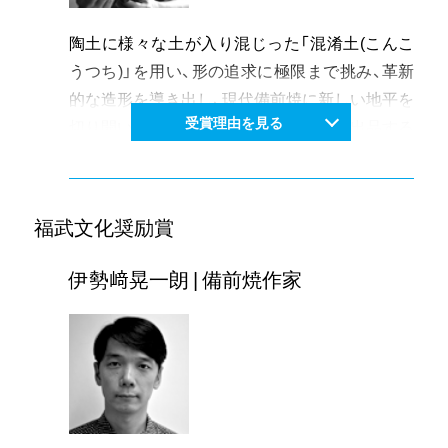
陶土に様々な土が入り混じった「混淆土(こんこ
うつち)」を用い、形の追求に極限まで挑み、革新
的な造形を導き出し、現代備前焼に新しい地平を
受賞理由を見る
切り開いている。海外での個展を開催、出品する
など世界的に活躍する一方で、岡山県美術展覧会
の審査委員や日本工芸会中国支部の副幹事長を
務め、岡山県の陶芸、工芸の振興、発展にも尽く
福武文化奨励賞
している。岡山県が誇る伝統的な焼き物である
備前焼作家として、永年にわたり国内外で活躍
伊勢﨑晃一朗 | 備前焼作家
し、後に続く若手備前焼作家に与えた影響は大き
く、現代備前焼をリードする陶芸家として、全国
的に高い評価を得ている。