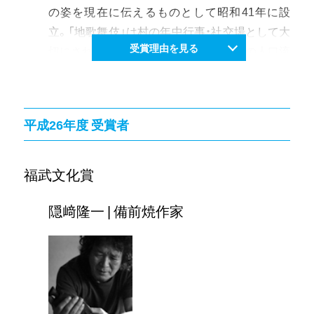
も行い観光産業としても成り立つよう取り組ん
の姿を現在に伝えるものとして昭和41年に設
でいる。
立。「地歌舞伎」は村の年中行事・社交場として大
受賞理由を見る
切にされてきたが戦後、農村からの若者の人口流
出、新たな娯楽の誕生などにより急速に姿を消し
ていった。そのような中、奈義町では歌舞伎専門
職員を採用するなど存続に向けて町を挙げた保
平成26年度 受賞者
存伝承の取り組みを行い、今日まで継承されてい
る。
年間4回の定期公演に加え、県内外への出張公演
福武文化賞
など積極的な活動を展開する傍ら、「こども歌舞
伎教室」や地元小学校3年生の総合学習時間に1
隠﨑隆一 | 備前焼作家
年を通して行う歌舞伎体験指導を行うなど後継
者育成にも努めている。長きにわたる活動は県
内伝統芸能の範となっており、地域文化の向上に
果たした功績が高く評価された。