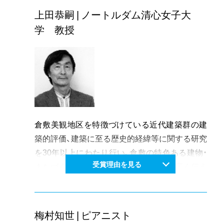
LiveHouse『PEPPERLAND』は岡山に「ライブ文
上田恭嗣 | ノートルダム清心女子大
化」とロールモデルを定着させた。毎日のごとく
学 教授
音楽イベントが繰り広げられ、ステージに立った
地元バントやツアー・アーティストの数は約
10750バンド、人数にして約3万人をくだらな
い。2004年には、写真家、映像作家、建築、デザイ
ン、美術展企画など多岐にわたる活動の全貌を紹
介する展覧会「スペクタル能勢伊勢雄 1968-
2004」が岡山・倉敷市連携文化事業として開催さ
倉敷美観地区を特徴づけている近代建築群の建
れた。最高の講師陣を招聘して開催されるサマ
築的評価、建築に至る歴史的経緯等に関する研究
ー・オープンカジッジ「山のシューレ」(那須)で
を30年以上にわたり行い、倉敷の特色ある建物・
2009年から毎年講師を務めている。2008年に
受賞理由を見る
まちづくりについて解明し、建築文化を広く伝え
は、岡山を代表する写真家山﨑治雄の精神と技術
てきた。特筆すべきは、大原孫三郎から絶大なる
を若い世代に伝承するため銀塩写真家集団
信頼を受けた郷土の建築家 薬師寺主計の知られ
「Phenomena」を設立し、その指導にあたり、現
ざる建築経緯とその建築的価値を明らかにした
梅村知世 | ピアニスト
在では美術館での発表を行えるまでに成長して
ことである。