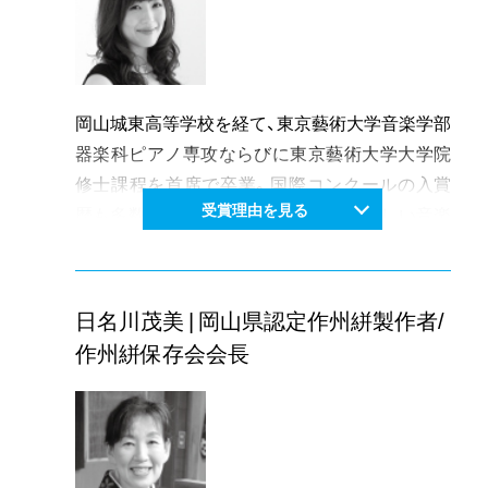
ースにも力を入れている。単なる一個人のアー
ティストとしてではなく、地域社会と暮らしに根
ざした制作、プロジェクトを行い、地域を活性化
するキーパーソンとしても期待される。
岡山城東高等学校を経て、東京藝術大学音楽学部
器楽科ピアノ専攻ならびに東京藝術大学大学院
修士課程を首席で卒業。国際コンクールの入賞
受賞理由を見る
歴も多数あり、しなやかで香しく、瑞々しい音楽
性は評論家や音楽家の評価も高く、世界へ飛び立
つ期待の新鋭として最も注目されている。現在
は10月に開催される世界最難関の［ショパン国
日名川茂美 | 岡山県認定作州絣製作者/
際コンクール］（5年に一度開催）に挑むためポー
作州絣保存会会長
ランドで更に研鑽を積んでいる。
一方で岡山フィルハーモニック管弦楽団の他多
数オーケストラと共演するコンサートや岡山を
はじめ全国でリサイタルを開催しクラシックの
普及にも積極的に取り組んでいる。岡山が誇る