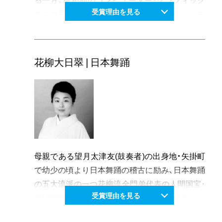
受賞理由を見る
スの世界でも評価を受けている。平成8年から吉
備中央町へと拠点を移し、岡山地方版年賀状原画
制作や美術館での講演、ワークショップ等多数実
施。近年は岡山県天神山文化プラザで企画・運営
花柳大日翠 | 日本舞踊
に携わるなど岡山県の文化芸術全体の発展・普及
にも努めている。日本画家であると同時に描法
や画材、描画道具の研究を進めてきた研究者でも
ある。特に全国的に注目された尾形光琳作「紅白
梅図屏風」の再現が高い評価を得た。
母親である望月太津友(鼓奏者)の出身地・矢掛町
で幼少の頃より日本舞踊の稽古に励み、日本舞踊
の五大流派の一つ花柳流全門弟代表の人間国宝･
受賞理由を見る
花柳寿南海に師事し、現在最も飛躍が期待されて
いる若手日本舞踊家の一人である。日本舞踊界