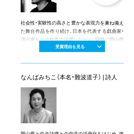
社会性・実験性の高さと豊かな表現力を兼ね備え
た舞台作品を作り続け、日本を代表する戯曲家・
演出家として世界で活躍しながら、同時に岡山県
受賞理由を見る
の文化芸術の発展向上、普及及び担い手の育成の
ために尽力され、その創造性と行動力は誠に賞讃
されている。
なんばみちこ（本名・難波道子） | 詩人
岡山県と中央詩壇との交流の活発化をはじめ、後