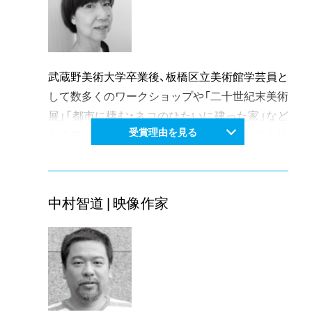
一方で、伝統工芸の技を子どもたちが体験するこ
とで、ものづくりの喜びを感じてほしいとの思い
から、真庭市内の小学校で本物の漆塗り体験授業
を行ったり、博物館や美術館でのワークショップ
武蔵野美術大学卒業後、板橋区立美術館学芸員と
を積極的に取り組んでいる。また、ロンドンで開
して数多くのワークショップや「二十世紀末美術
催された真庭フェアに出展するなど、普及にも精
展」「都市に棲む・ネコのひたいに建った家」など
力的に活動を行っている。
受賞理由を見る
を企画。その後独立をして有限会社イデアを設
厳しい環境の中で向上心もあり情熱をもって伝
立。学校、集合住宅、ミュージアムにおける、コミ
統を継いでいこうとする若い力は、伝統工芸に新
ュニケーションを誘発する新しい学びの場のデ
しい価値を創造すると評価された。
ザインに取り組む。平成25年、倉敷市玉島の実家
中村智道 | 映像作家
を改装して、日本で初めてのクリエイティブリユ
ース(庭や企業から日常的に生み出される廃材を
そのまま破棄せず、人のクリエイティビティー
(創造性)を使って、これまでに見たこともないよ
うな素敵なモノに生まれ変わらせる取り組み)の
拠点「IDEA R LAB」を開設し、全国から注目を浴