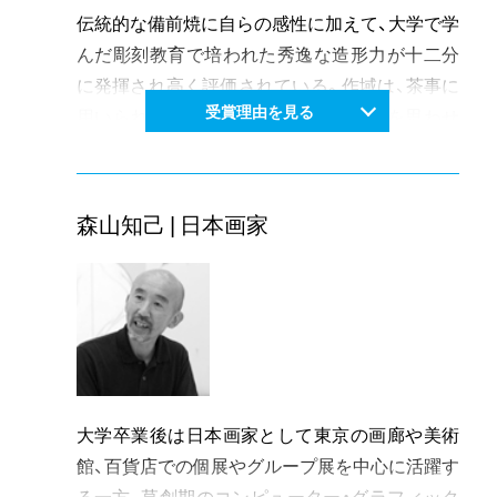
伝統的な備前焼に自らの感性に加えて、大学で学
んだ彫刻教育で培われた秀逸な造形力が十二分
に発揮され高く評価されている。作域は、茶事に
受賞理由を見る
用いられる茶盌から古代の有機生命体を思わせ
るオブジェまで幅広く、受け継がれてきた技術に
モダンさを加えた、新たな備前の世界が広がって
いる。伝統を受け入れつつ、新しい何を加えるこ
森山知己 | 日本画家
とができるのか、深く問い続ける真摯な姿勢は、
現代備前焼の将来を切り開く旗手として今後ま
すますの活躍が期待される。
大学卒業後は日本画家として東京の画廊や美術
館、百貨店での個展やグループ展を中心に活躍す
る一方、草創期のコンピューター・グラフィック