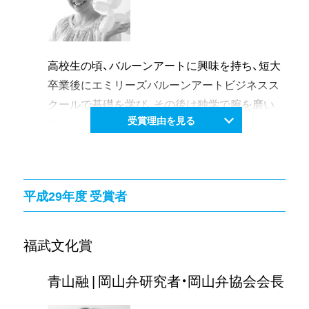
ァンデーション奨学生としてベルリン芸術大学
修士課程で学び、現在は同大学国家演奏家資格課
程にて更なる研鑽を積んでいる。
演奏活動は、日本各地とヨーロッパを中心に音楽
高校生の頃、バルーンアートに興味を持ち、短大
祭やリサイタルに出演。これまでに東京交響楽
卒業後にエミリーズバルーンアートビジネスス
団、東京フィルハーモニー交響楽団、東京シティ
クールで基礎を学び、その後は独学で腕を磨い
フィル管弦楽団、藝大フィルハーモニア、岡山フ
受賞理由を見る
た。
ィルハーモニック管弦楽団、プラウエン-ツヴィ
2003年「TVチャンピオン」（テレビ東京1992-
ッカウフィルハーモニーオーケストラ(ドイツ)
2006放送）で優勝しバルーンアートを本格的に
などと共演し、「彩り豊かで歌うような音色」「メ
始動する。国内外のバルーンアートの大会で
平成29年度 受賞者
ッセージ性の高い音楽家」として高い評価を得て
数々の栄冠を獲得し、2010年にはアメリカで行
いる。
われた世界大会（World Balloon Convention)の最
後進の指導としては、小学校のアウトリーチ活動
高賞「マスターデザイナー」を日本人初で受賞。
福武文化賞
への参加、ピアノコンクール・フェスティバルで
世界から注目を集めるバルーンアーティストへ
の指導者向けの演奏・解説、母校での演奏会を行
と躍進する。2018年には、同大会での2度目とな
青山融 | 岡山弁研究者・岡山弁協会会長
うなど音楽普及活動も活発に展開している。
るマスターデザイナー受賞。技術や表現力の高