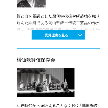
ピアニストとして将来を嘱望されている。
紺と白を基調とした幾何学模様や縁起物を織り
込んだ絵絣である岡山県郷土伝統工芸品の作州
絣は、美作地域の庶民に親しまれていながらも平
受賞理由を見る
成13年途絶えかけていた。作州絣の復興に向け、
染めと機織り技術を一から学び、平成24年には
「手織作州絣」の継続製造者として岡山県から認
定を受ける。また「作州絣を育てる会」を「作州絣
横仙歌舞伎保存会
保存会」に改め、伝統工芸伝承の普及と後継者育
成に心を砕き多方面で活動を続けている姿勢が
高く評価された。
織り人養成講座や地元の小中高等学校での伝承
継承授業をはじめ、平成26年には機織りの実演
見学や糸紡紡ぎ体験などができる「作州絣工芸
館」（津山市西今町）をオープンさせ、作品の販売
江戸時代から途絶えることなく続く「地歌舞伎」