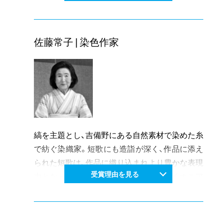
の全国に発信する影響力は大きく、岡山県の文化
振興に寄与した功績は誠に顕著で、各方面から賞
讃されている。
佐藤常子 | 染色作家
縞を主題とし、吉備野にある自然素材で染めた糸
で紡ぐ染織家。短歌にも造詣が深く、作品に添え
られた短歌は、作品に織り込まれより豊かな表現
受賞理由を見る
力となっている。岡山県の染色界のパイオニア
として、40数年にわたりひとつの道をひたすら
追求する姿勢は高い評価を得、今もなおも精力的
に作品に取り組み、最近の進展がますます注目さ