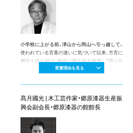
岡山が誇るピアニストとして将来を嘱望され、今
さで審査委員の支持を集めた。
後とも本県の音楽文化の向上に著しい貢献が期
2009年には会社を立ち上げ、国内外のコンベン
待される。
ションで講師やイベント会場の飾り付、ワークシ
ョップなどを務め、バルーンアートの普及啓発活
動にも力を入れている。地元真庭市の国指定重
小学校に上がる前、津山から岡山へ引っ越して、
要文化財旧遷喬尋常小学校の講堂で開催された
使われている言葉の違いに気づいて以来、方言に
で音楽イベントとのコラボレーションや着ぐる
興味を持ち続け、独自に岡山弁を研究。『岡山弁
みバルーンを創作するなど、更なる可能性を追求
受賞理由を見る
会話入門講座』をはじめとする岡山弁について
している。
の本の出版、カード１枚１枚に岡山弁のイントネ
バルーンアートを通した地域の活性化に大きな
ーションと意味を記した岡山弁トランプの作成、
貢献をしており、今後も一層の発展が期待でき
「でーれーガールズ」など岡山が舞台の映画の方
る。
髙月國光 | 木工芸作家・郷原漆器生産振
言指導や「ことばの祭り・たけべ」の実行委員、平
興会副会長・郷原漆器の館館長
成28年からは岡山弁協会会長に就任。公民館や
各種団体などでの講演「岡山弁再発見!」はユーモ
ラスな語り口に加え、古代吉備国の繁栄を伝える