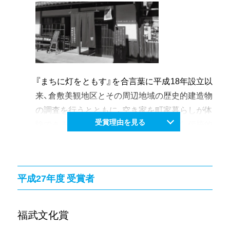
リエイションから参加し、ダンサーとしても第一
線で活躍する。
一方で、岡山県の実施する事業、岡山国民文化祭
2010等にも積極的に参加し、地域文化への文化
芸術の展開、普及のために熱意と郷土愛をもって
精力的に活動している
『まちに灯をともす』を合言葉に平成18年設立以
来、倉敷美観地区とその周辺地域の歴史的建造物
の調査を行うとともに、空き家を町家暮らしが体
受賞理由を見る
験できる滞在型宿泊施設に改装するなど、伝統的
な町家再生や利活用を行うことにより地域の生
活文化の継承や景観保全を図るための意欲的な
活動を継続している。
平成27年度 受賞者
「全国町並みゼミ倉敷大会」では、当団体が中心
的役割を果たし大会を成功に導くとともに、翌年
には、備中地域の町家を舞台とした体験型イベン
福武文化賞
ト「備中の町家でクラス」を企画するなど、まち