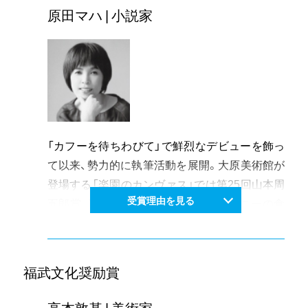
づくりを担う人材育成や、歴史的な景観保全への
原田マハ | 小説家
機運醸成にも多大な貢献を果たしている。
「カフーを待ちわびて」で鮮烈なデビューを飾っ
て以来、勢力的に執筆活動を展開。大原美術館が
登場する「楽園のカンヴァス」では第25回山本周
受賞理由を見る
五郎賞、直木賞候補になる。「ジヴェルニーの食
卓」も直木賞候補になるなど、小説としての完成
度はもちろん、小説を通してアートと一般の読者
をつなぐ役割を果たした意義は大きい。
福武文化奨励賞
小学6年から高校までの多感な時期を岡山で過ご
したことから、岡山が作品に登場することも多
高本敦基 | 美術家