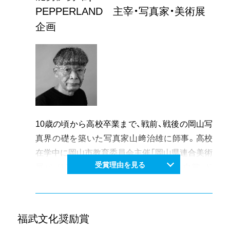
PEPPERLAND 主宰・写真家・美術展
企画
10歳の頃から高校卒業まで、戦前、戦後の岡山写
真界の礎を築いた写真家山﨑治雄に師事。高校
在学中に岡山市教育委員会主催「岡山県連合美術
受賞理由を見る
展」シリアスフォト部門で会長賞、金賞、白賞、ド
キュメントフォト賞を同時受賞する。大阪シナ
リオ学校卒業（1968）後は、映画製作や上映会、執
筆活動をはじめる。
福武文化奨励賞
1974年から活動する