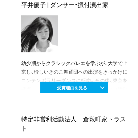
な魅力と可能性を求めていくための試みも逐次
平井優子 | ダンサー・振付演出家
開催し、なかでも、地域文化に刺激を与え新陳代
謝を促そうと、県内外の新しい才能の発掘を目的
に若手作家を起用する姿勢は特に高い評価を得
ている。
併せて、県展の審査委員、美作三湯芸術温度キュ
レーターなども積極的に務め、地域活性化の推進
リーダーとして更なる今後の活躍が大いに期待
幼少期からクラシックバレエを学ぶが、大学で上
される。
京し、珍しいきのこ舞踊団への出演をきっかけに
コンテンポラリーダンスに転向。その後、東京を
受賞理由を見る
拠点に、ニブロール作品等様々な客演やソロ活動
を経て、フランス政府給費留学生となり、同国で
はソロパフォーマンス活動や他ジャンルのアー
ティストとのコラボレーションなどを通して
特定非営利活動法人 倉敷町家トラス
日々研鑽を積む。現在も世界的なパフォーマン
ト
ス・グループ「ダムタイプ」のメンバーとしてク