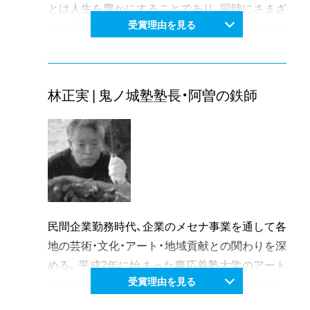
ーティスト・イン・レジデンスに参加。また赤磐
とは人生を豊かにすることであり、同時にさまざ
市出身の永瀬清子の魅力を映像と音楽で表現す
受賞理由を見る
まな国の文化にふれることでその国の理解を深
る「きよこのくら」の製作に参加、郷土文化の保
めることができる」という思いのもと、岡山では
存、伝承にも意欲的に取り組んでいる。
見ることが難しい芸術性の高い映画「フォルカ
地域に存在する資源や社会活動を活かしながら
ー・シュレンドルフ監督特集」をはじめ、「ヴェル
林正実 | 鬼ノ城塾塾長・阿曽の鉄師
新たな文化的価値を地域に付加し、創造する活動
ナー・ヘルツォーク監督特集」、「汚れた血」など
は、岡山県の文化芸術による地域づくりに大きく
を美術館の映像ホールを借りて自主上映した。
寄与している。
「映画環境を向上させたい。さまざまなジャンル
の映画、心を動かす映画がたくさんあることを紹
介したい」と大手映画会社の直接の影響下にない
ミニシアターのシネマ・クレール石関を平成6年
に開館。さらに、会社をやめて2館目のシネマ・ク
民間企業勤務時代、企業のメセナ事業を通して各
レール丸の内を平成13年開館し、上映を続けて
地の芸術・文化・アート・地域貢献との関わりを深
いる。
める。平成2年に始まった慶応義塾大学のアート
シネマコンプレックス(複合映画館)の台頭で既
受賞理由を見る
マネジメント・プロデュースのオムニバス講座に
存の映画館が次々に閉館し、シネマ・クレール石
参加、アートプロデューサー・アートディレクタ