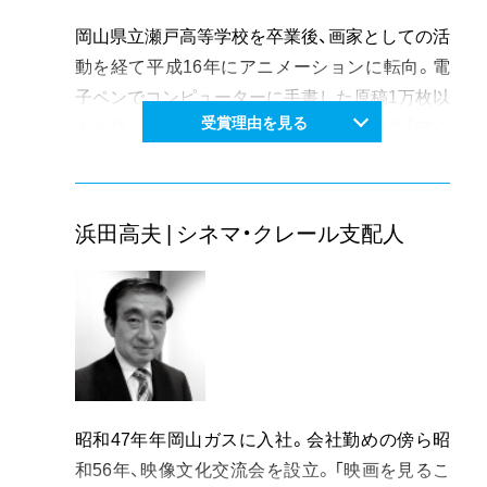
びている。「IDEA R LAB」を中心としたコミュニ
岡山県立瀬戸高等学校を卒業後、画家としての活
ティづくりは、これからの時代の地域づくりのあ
動を経て平成16年にアニメーションに転向。電
り方にも一石を投じることを予感させる。
子ペンでコンピューターに手書した原稿1万枚以
時代が求めるクリエーター、プランナーとしての
受賞理由を見る
上を使った独学の手法で、平成18年、第1作「ぼく
功績は高く、先駆的な取り組みは、岡山の文化芸
のまち」(17分)がイメージフォーラム・コンペテ
術に大きな刺激を与えている。また、おかやま文
ィション部門奨励賞に選ばれ、英国の映画評論家
化芸術アソシエイツのコーディネーターに就任
の目に留まったのをきっかけに活動の場を国内
浜田高夫 | シネマ・クレール支配人
し、東京オリンピックに向けて、岡山県の文化芸
外に拡げる。第2作「蟻」(11分)は、カナダ、フラン
術をけん引してくれる期待度も高い。
ス、スペイン、ブラジルなどの映画祭やアートイ
ベントで上映されるなど世界的に評価される。
第3作「天使モドキ」(13分)は、世界有数の歴史と
規模を誇るフィンランド・タンペレ国際映画祭の
インターナショナルコンペティション部門に入
選し、グランプリ受賞候補にノミネートされた。
昭和47年年岡山ガスに入社。会社勤めの傍ら昭
一方県内では、アートプロジェクトおかやま、ア
和56年、映像文化交流会を設立。「映画を見るこ