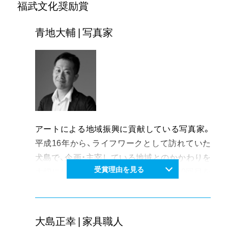
福武文化奨励賞
れている。
青地大輔 | 写真家
アートによる地域振興に貢献している写真家。
平成16年から、ライフワークとして訪れていた
犬島で、企画・主宰している地域とのかかわりを
受賞理由を見る
大切にした「犬島時間」の取り組みは、10回目を
迎え、全国から注目されているアートイベントと
なり、その手腕が高く評価されている。
大島正幸 | 家具職人