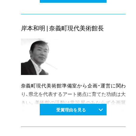
た。以後、異素材を組み合わせる独自の人体表現
を追求し、国内外のグループ展、個展で成果を披
露し続けている。
岸本和明 | 奈義町現代美術館長
作品制作の一方でアートと社会の関係という問
題を常に考えている。閉館していた旧萩野美術
館を現代アートで新たに再生させようとする試
みや地域や市教委などと協力して進めている小
学校の空き教室をギャラリーにする試みなどの
取り組みはその表れであるといえよう。
異色の作品制作とともに地域活性化に大きく寄
奈義町現代美術館準備室から企画・運営に関わ
与する取り組みから目が離せない。
り、県北を代表するアート拠点に育てた功績は大
きい。美術館の活動は常設展のみならず企画展
受賞理由を見る
覧会や地域住民参加型のワークショップなど多
岐にわたるが、小さいながらも一貫性を持った内
容で地道な活動を継続している。美術館の新た