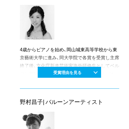
いる。
近代建築の保存活用の業績としては、「旧日銀岡
活躍のフィールドは、写真・音楽・映画・美術など
山支店を活かす会」のメンバーとして、建築的な
多岐にわたり、文化芸術領域を横断し、岡山・全
立場から参画し、ルネスホールとして蘇った一助
国・海外を架橋している。つねに時代の変化や社
を担う。歴史的な建物・町並みの保存活動では、
会の課題にビビッドに感応し、自らの表現や活動
10年間、備中足守地区に関わっている。
を専門深耕してきた姿勢は、高く評価される。
現在は、日本建築学会岡山支所長を務めるととも
4歳からピアノを始め、岡山城東高等学校から東
に、近代建築研究会代表として戦後昭和期におい
京藝術大学に進み、同大学院で各賞を受賞し主席
て岡山県内に建築され残存している近現代建築
終了後、文化庁新進芸術家海外研修生としてベル
を調査し、建物の評価を行い広く県民に伝える活
受賞理由を見る
リン芸術大学に留学。初のCD「シューマン」は、
動を始めている。
デビュー盤でありながらレコード芸術誌で準特
調査研究のみならず継続的な普及活動は、本県の
選盤に選ばれる。コンクールでは、第34回ピティ
建築文化の振興に寄与するとともに、地域の活性
ナ・ピアノコンペティション特級グランプリ、第
野村昌子| バルーンアーティスト
化が大いに期待される。
17回ロベルト・シューマン国際コンクール(ドイ
ツ)にて最高位を受賞するなど輝かしい成績を収
めている。2016、17年度ロームミュージックフ