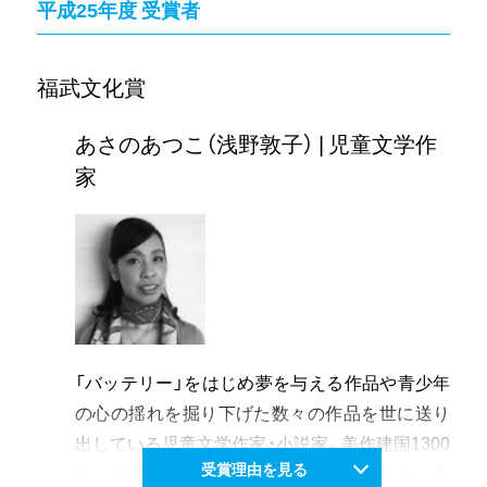
平成25年度 受賞者
組み、世界で活躍する多くの音楽家を輩出してい
る。30年にわたる活動は、地元音楽文化の一翼を
担うまでに成長し、今後も更なる意欲的、継続的
福武文化賞
な活動が期待される。
あさのあつこ（浅野敦子） | 児童文学作
家
「バッテリー」をはじめ夢を与える作品や青少年
の心の揺れを掘り下げた数々の作品を世に送り
出している児童文学作家・小説家。美作建国1300
受賞理由を見る
年記念事業など地域振興にも積極的に関わる氏