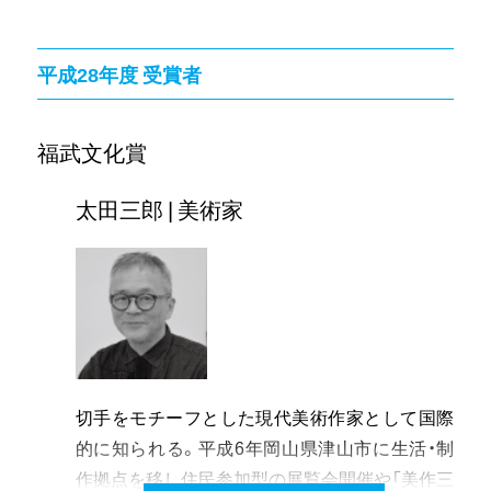
関も閉館するなど経営の環境は厳しい。多くの
ーとしての活動を開始。平成13年、地元総社市阿
観客動員は見込めないが、良質な国内外の映画を
曽の鋳物の復興をアートとのコラボレーション
平成28年度 受賞者
提供し続けてきたシネマ・クレールが、岡山の映
によって実現できないかと考え鬼ノ城塾を発
像文化に果たしてきた役割は大きい。
足。平成20年には自ら鋳物の修行を始める。
鬼ノ城塾は、会田誠、山口晃など日本を代表する
福武文化賞
美術家や西沢立衛をはじめ世界で活躍する建築
家、南條史生や秋元雄史といった美術館長など多
太田三郎 | 美術家
彩な講師を招聘し講座を実施。毎回多くの参加
者を集め、アーティストやアートに興味がある人
たちの交流の場となっている。平成28年には、講
師の一人、世界的に知られる美術家榎忠氏と古代
の鉄とのアートコラボ「鬼・鐵・忠」を実現して注
目された。平成29年8月に通算100回目を迎え、
切手をモチーフとした現代美術作家として国際
聴講者は延べ5000人を超えている。
的に知られる。平成6年岡山県津山市に生活・制
古くから鉄の集落とされてきた総社市阿曽地区
作拠点を移し住民参加型の展覧会開催や「美作三
において、地域に残る古代吉備の鉄文化を現代ア