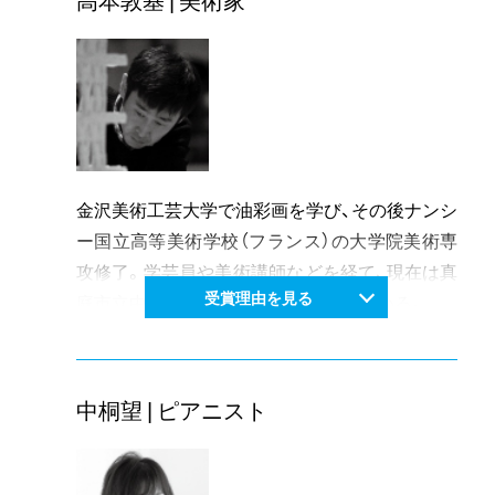
く、方言がそのままタイトルになった「でーれー
ガールズ」は映画化され、オール岡山ロケ、岡山
弁、岡山の俳優の起用など岡山へのこだわりを持
った地域密着型の映画となり話題となった。文
学とアートを両輪にしたユニークな活動、業績、
発信力が高く評価された。
金沢美術工芸大学で油彩画を学び、その後ナンシ
ー国立高等美術学校（フランス）の大学院美術専
攻修了。学芸員や美術講師などを経て、現在は真
受賞理由を見る
庭市立中学校で美術の非常勤講師を務める。
平成26年には「第17回岡本太郎現代芸術大賞 特
別賞」や「第15回岡山芸術文化賞 グランプリ」を
受賞し、県内外で気鋭の現代アート作家としての
中桐望 | ピアニスト
活躍が目覚ましい。
一方で地元の旧岡野屋旅館を拠点に展開する岡
野屋プロジェクトを企画運営するなどプロデュ