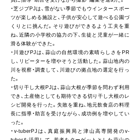
・芝ジブPJは、雪がない季節でもウインタースポー
ツが楽しめる施設と、子供が安心して遊べる公園づ
くりとに挑んだ。そり遊びができるよう工夫を重
ね、近隣の小学校の協力の下、生徒と児童が一緒に
滑る体験ができた。
・川遊びPJは、蒜山の自然環境の素晴らしさをPR
し、リピーターを増やそうと活動した。蒜山地内の
川を視察・調査して、川遊びの拠点地の選定を行っ
た。
・切り干し大根PJは、蒜山大根が季節を問わず利用
でき、土産物としても期待できる切り干し大根のレ
シピ開発を行った。失敗を重ね、地元飲食店の料理
長に指導・助言を受けながら、成功例を増やしてい
った。
・v-tuberPJは、真庭振興局と津山高専開発のv-
tuberを活用して、若者をターゲットとした蒜山の