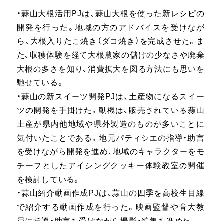
・蒜山大根活用PJは、蒜山大根を使った新レシピの
開発を行った。地域の方のアドバイスを受けなが
ら、大根入りたこ焼き（ダコ焼き）を完成させた。ま
た、収穫体験を経て大根農家の儲けの少なさや廃棄
大根の多さを知り、消費拡大を図る方法にも思いを
馳せている。
・蒜山の新スイーツ開発PJは、土産物になるスイー
ツの開発を手掛けた。動機は、販売されている蒜山
土産が県内他地域や県外製造のものが多いことに
気付いたことである。地元パティシエの指導・助言
を受けながら開発を進め、地域のキャラクターをモ
チーフとしたアイシングクッキー体験教室の開催
を検討している。
・蒜山紹介動画作成PJは、蒜山の四季を高校生目線
で紹介する動画作成を行った。映画監督や音大教
員に指導・助言を受けながら撮影・編集を進めた。