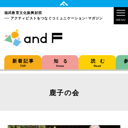
福武教育文化振興財団
アクティビストをつなぐ
コミュニケーション・マガジン
MENU
新着記事
知る
読む
TOP
Know
Read
鹿子の会