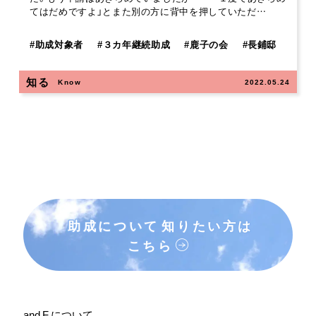
てはだめですよ」とまた別の方に背中を押していただ…
#
助成対象者
#
３カ年継続助成
#
鹿子の会
#
長鋪邸
知る
Know
2022.05.24
助成について
知りたい方は
こちら
and F について