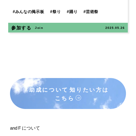
#
みんなの掲示板
#
祭り
#
踊り
#
芸術祭
参加する
Join
2025.05.26
助成について
知りたい方は
こちら
and F について