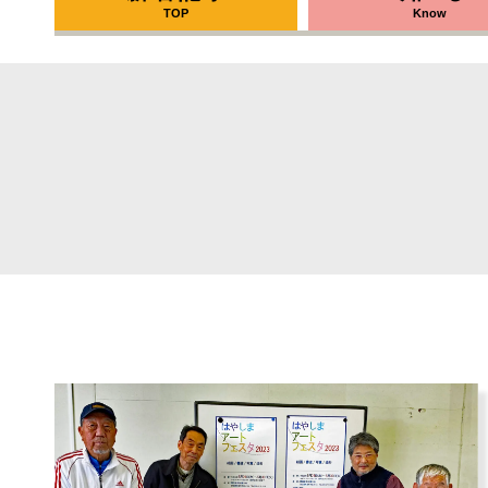
TOP
Know