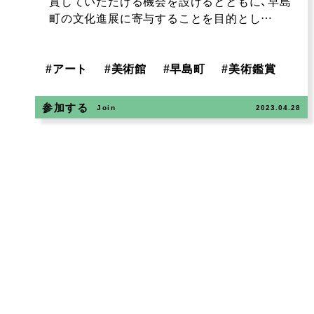
賞していただける機会を設けるとともに、早島
町の文化進展に寄与することを目的とし…
#
アート
#
美術館
#
早島町
#
美術鑑賞
参加する
Join
2023.04.28