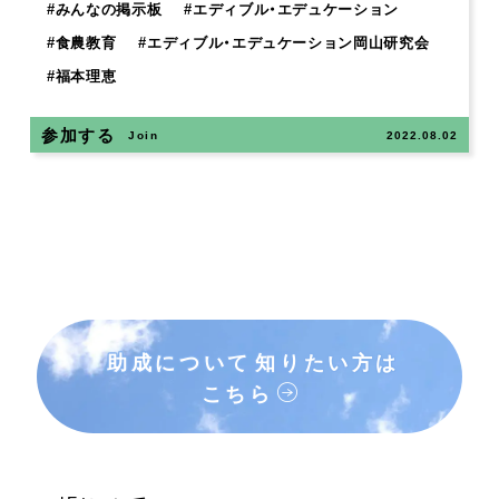
#
みんなの掲示板
#
エディブル・エデュケーション
#
食農教育
#
エディブル・エデュケーション岡山研究会
#
福本理恵
参加する
Join
2022.08.02
助成について
知りたい方は
こちら