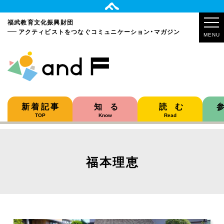
福武教育文化振興財団
アクティビストをつなぐ
コミュニケーション・マガジン
MENU
新着記事
知る
読む
TOP
Know
Read
福本理恵