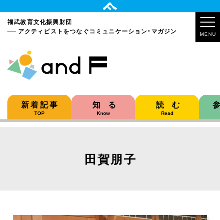
福武教育文化振興財団
アクティビストをつなぐ
コミュニケーション・マガジン
MENU
新着記事
知る
読む
TOP
Know
Read
田賀朋子