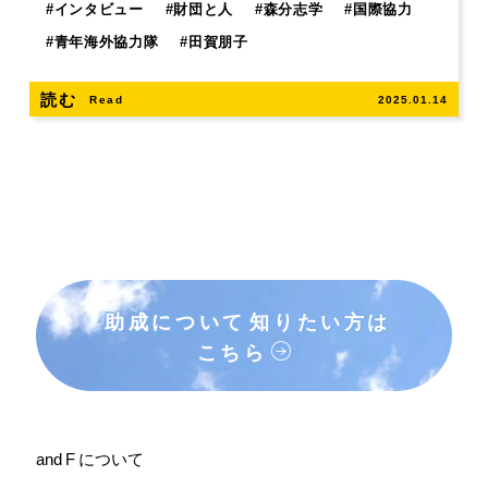
#
インタビュー
#
財団と人
#
森分志学
#
国際協力
#
青年海外協力隊
#
田賀朋子
読む
Read
2025.01.14
助成について
知りたい方は
こちら
and F について