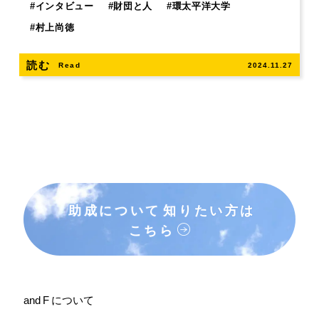
#
インタビュー
#
財団と人
#
環太平洋大学
#
村上尚徳
読む
Read
2024.11.27
助成について
知りたい方は
こちら
and F について