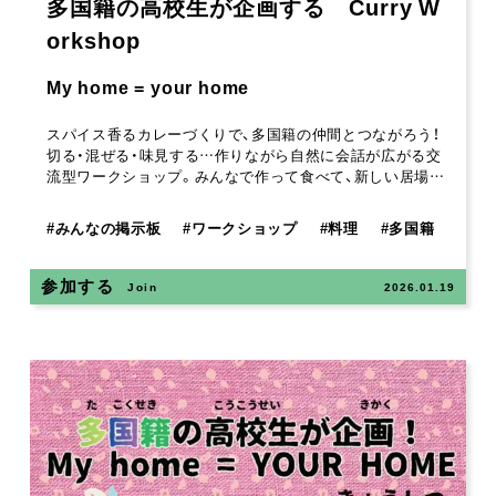
多国籍の高校生が企画する Curry W
orkshop
My home = your home
スパイス香るカレーづくりで、多国籍の仲間とつながろう！
切る・混ぜる・味見する…作りながら自然に会話が広がる交
流型ワークショップ。みんなで作って食べて、新しい居場…
#
みんなの掲示板
#
ワークショップ
#
料理
#
多国籍
参加する
Join
2026.01.19