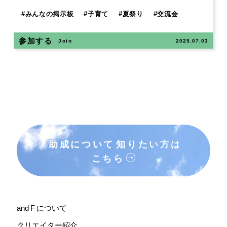
#
みんなの掲示板
#
子育て
#
夏祭り
#
交流会
参加する
Join
2025.07.03
助成について
知りたい方は
こちら
and F について
クリエイター紹介