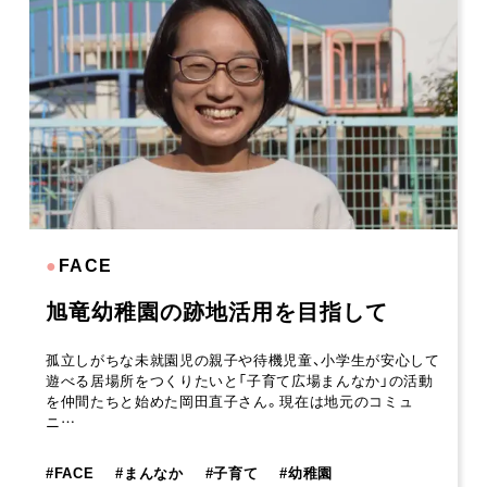
●
FACE
旭竜幼稚園の跡地活用を目指して
孤立しがちな未就園児の親子や待機児童、小学生が安心して
遊べる居場所をつくりたいと「子育て広場まんなか」の活動
を仲間たちと始めた岡田直子さん。現在は地元のコミュ
ニ…
#
FACE
#
まんなか
#
子育て
#
幼稚園