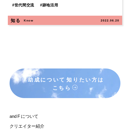
#
世代間交流
#
跡地活用
知る
Know
2022.06.20
助成について
知りたい方は
こちら
and F について
クリエイター紹介