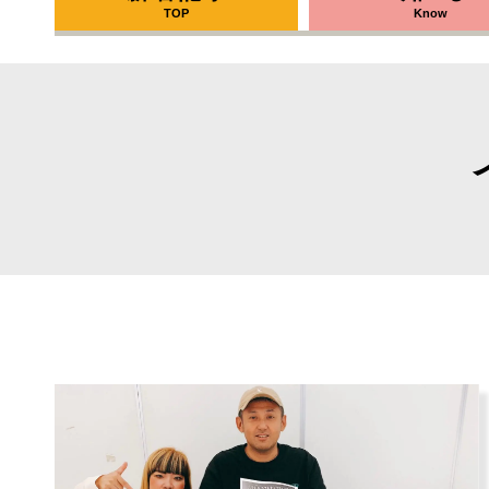
TOP
Know