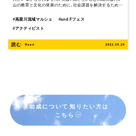
山の教育と文化の発展のために、社会課題を解決するため…
#
高梁川流域マルシェ
#
and Fフェス
#
アクティビスト
読む
Read
2022.09.29
助成について
知りたい方は
こちら