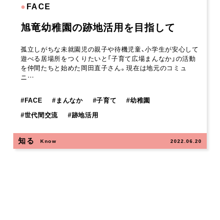
●
FACE
旭竜幼稚園の跡地活用を目指して
孤立しがちな未就園児の親子や待機児童、小学生が安心して
遊べる居場所をつくりたいと「子育て広場まんなか」の活動
を仲間たちと始めた岡田直子さん。現在は地元のコミュ
ニ…
#
FACE
#
まんなか
#
子育て
#
幼稚園
#
世代間交流
#
跡地活用
知る
Know
2022.06.20