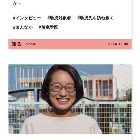
か…
#
インタビュー
#
助成対象者
#
助成先を訪ね歩く
#
まんなか
#
旭竜学区
知る
Know
2024.10.30