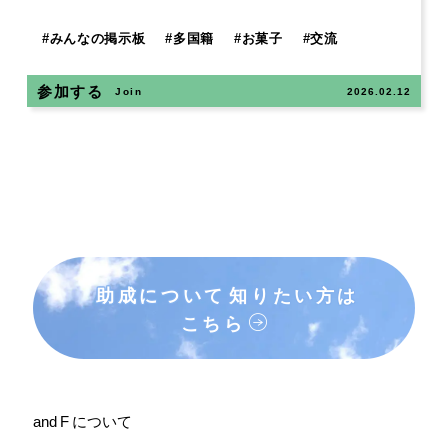
#
みんなの掲示板
#
多国籍
#
お菓子
#
交流
参加する
Join
2026.02.12
助成について
知りたい方は
こちら
and F について